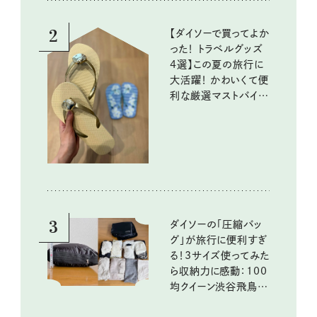
2
【ダイソーで買ってよか
った！ トラベルグッズ
4選】この夏の旅行に
大活躍！ かわいくて便
利な厳選マストバイア
イテム
3
ダイソーの「圧縮バッ
グ」が旅行に便利すぎ
る！3サイズ使ってみた
ら収納力に感動：100
均クイーン渋谷飛鳥の
『本当にいいもの』第