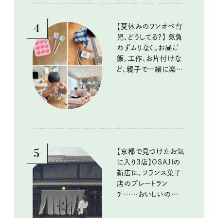
10回③
4
【夏休みのワンオペ育
児、どうしてる？】 気負
わずムリなく。お昼ご
飯、工作、お片付けな
ど、親子で一緒に楽し
める工夫
5
【京都で見つけたお気
に入り3店】OSAJIの
新店に、フランス菓子
店のプレートラン
チ……おいしいのんび
り街歩き。