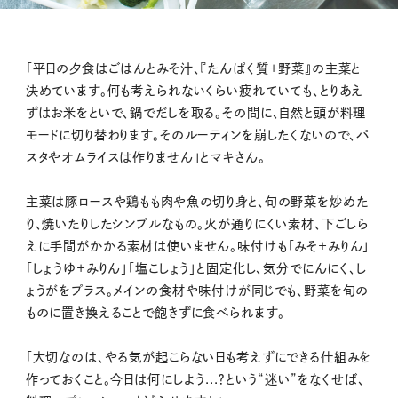
「平日の夕食はごはんとみそ汁、『たんぱく質＋野菜』の主菜と
決めています。何も考えられないくらい疲れていても、とりあえ
ずはお米をといで、鍋でだしを取る。その間に、自然と頭が料理
モードに切り替わります。そのルーティンを崩したくないので、パ
スタやオムライスは作りません」とマキさん。
主菜は豚ロースや鶏もも肉や魚の切り身と、旬の野菜を炒めた
り、焼いたりしたシンプルなもの。火が通りにくい素材、下ごしら
えに手間がかかる素材は使いません。味付けも「みそ＋みりん」
「しょうゆ＋みりん」「塩こしょう」と固定化し、気分でにんにく、し
ょうがをプラス。メインの食材や味付けが同じでも、野菜を旬の
ものに置き換えることで飽きずに食べられます。
「大切なのは、やる気が起こらない日も考えずにできる仕組みを
作っておくこと。今日は何にしよう...？という“迷い”をなくせば、