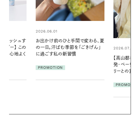
2026.06.01
間で変わる、夏
暑い夏のナイ
「ごきげん」
える夜の爽
2026.07.21
【高山都さんが楽しむデンマーク
PROMOTIO
発・ベーリングの腕時計】 アクセサ
リーとの重ねづけも素敵な大人の
夏スタイル３選
PROMOTION