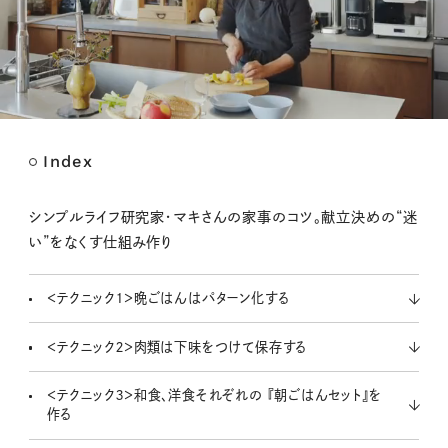
Index
M
u
t
シンプルライフ研究家・マキさんの家事のコツ。献立決めの“迷
e
い”をなくす仕組み作り
＜テクニック１＞晩ごはんはパターン化する
＜テクニック２＞肉類は下味をつけて保存する
＜テクニック３＞和食、洋食それぞれの 『朝ごはんセット』を
作る