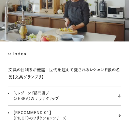
Index
M
u
t
文具の目利きが厳選！ 世代を超えて愛されるレジェンド級の名
e
品【文具グランプリ】
＼レジェンド部門賞／
〈ZEBRA〉のサラサクリップ
【RECOMMEND 01】
〈PILOT〉のフリクションシリーズ