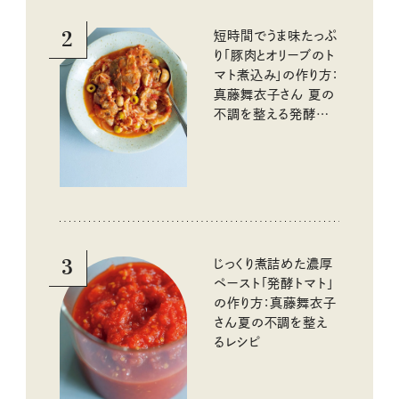
2
短時間でうま味たっぷ
り「豚肉とオリーブのト
マト煮込み」の作り方：
真藤舞衣子さん 夏の
不調を整える発酵レ
シピ
3
じっくり煮詰めた濃厚
ペースト「発酵トマト」
の作り方：真藤舞衣子
さん夏の不調を整え
るレシピ