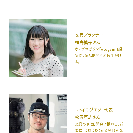
文具プランナー
福島槙子さん
ウェブマガジン「otegami」編
集長。商品開発も多数手がけ
る。
「ハイモジモジ」代表
松岡厚志さん
文具の企画、開発に携わる。近
著に『じわじわくる文具』（玄光