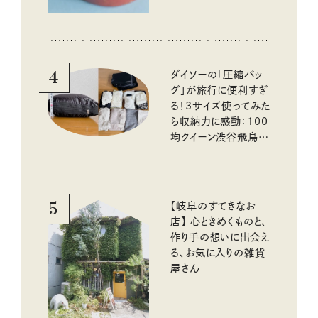
4
ダイソーの「圧縮バッ
グ」が旅行に便利すぎ
る！3サイズ使ってみた
ら収納力に感動：100
均クイーン渋谷飛鳥の
『本当にいいもの』第
10回③
5
【岐阜のすてきなお
店】 心ときめくものと、
作り手の想いに出会え
る、お気に入りの雑貨
屋さん