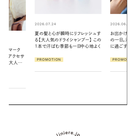
2026.06.01
2026.06.01
リフレッシュす
お出かけ前のひと手間で変わる、夏
暑い夏のナイ
ンプー】 この
の一日。汗ばむ季節を「ごきげん」
える夜の爽
一日中心地よく
に過ごす私の新習慣
PROMOTIO
PROMOTION