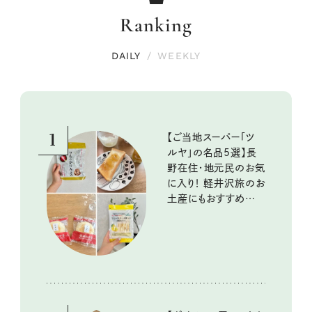
Ranking
DAILY
/
WEEKLY
1
【ご当地スーパー「ツ
ルヤ」の名品5選】長
野在住・地元民のお気
に入り！ 軽井沢旅のお
土産にもおすすめのお
いしいもの