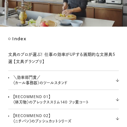
Index
M
u
t
文具のプロが選ぶ！ 仕事の効率がUPする画期的な文房具5
e
選 【文具グランプリ】
＼効率部門賞／
〈カール事務器〉のツールスタンド
【RECOMMEND 01】
〈林刃物〉のアレックススリム140 フッ素コート
【RECOMMEND 02】
〈ニチバン〉のプッシュカットシリーズ