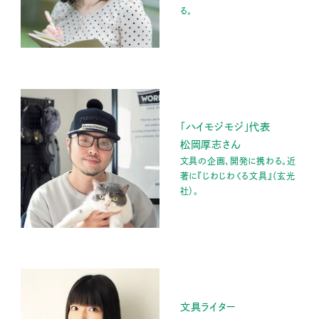
る。
「ハイモジモジ」代表
松岡厚志さん
文具の企画、開発に携わる。近
著に『じわじわくる文具』（玄光
社）。
文具ライター