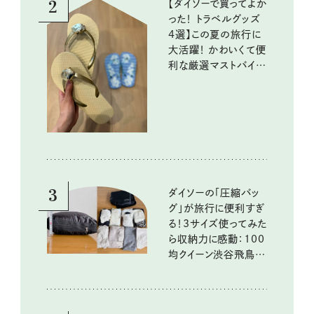
2
【ダイソーで買ってよか
った！ トラベルグッズ
4選】この夏の旅行に
大活躍！ かわいくて便
利な厳選マストバイア
イテム
3
ダイソーの「圧縮バッ
グ」が旅行に便利すぎ
る！3サイズ使ってみた
ら収納力に感動：100
均クイーン渋谷飛鳥の
『本当にいいもの』第
10回③