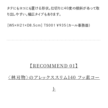
タテにもヨコにも置ける形状。仕切りに40度の傾斜があって取
り出しやすい。幅広タイプもあります。
［
W5
×
H21
×
D8.5cm
］
TS001
￥
935
（カール事務器）
【RECOMMEND 01】
〈林刃物〉のアレックススリム140 フッ素コー
ト