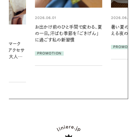
2026.06.01
2026.07.24
間で変わる、夏
暑い夏のナイトルーティン。私を整
夏の髪と心が
「ごきげん」
える夜の爽やかご褒美ケア
る【大人気の
1本で汗ばむ
PROMOTION
PROMOTIO