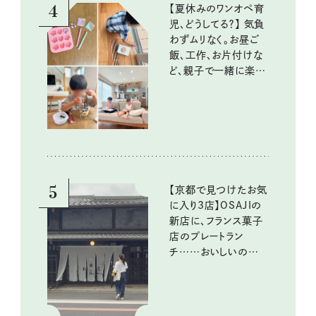
4
【夏休みのワンオペ育
児、どうしてる？】 気負
わずムリなく。お昼ご
飯、工作、お片付けな
ど、親子で一緒に楽し
める工夫
5
【京都で見つけたお気
に入り3店】OSAJIの
新店に、フランス菓子
店のプレートラン
チ……おいしいのんび
り街歩き。