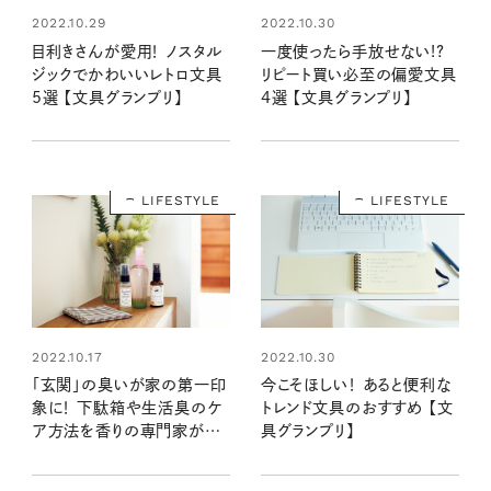
2022.10.29
2022.10.30
目利きさんが愛用！ ノスタル
一度使ったら手放せない!?
ジックでかわいいレトロ文具
リピート買い必至の偏愛文具
5選 【文具グランプリ】
4選 【文具グランプリ】
LIFESTYLE
LIFESTYLE
2022.10.17
2022.10.30
「玄関」の臭いが家の第一印
今こそほしい！ あると便利な
象に！ 下駄箱や生活臭のケ
トレンド文具のおすすめ 【文
ア方法を香りの専門家が伝
具グランプリ】
授