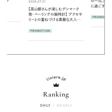
の一日。汗ばむ季節を「ごきげん」
やりジェルと
に過ごす私の新習慣
地よくうるお
デンマーク
ア
クセサ
PROMOTION
PROMOTIO
素敵な大人の
Ranking
DAILY
/
WEEKLY