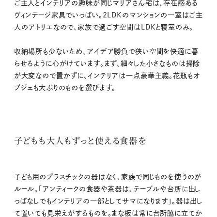
ご主人とインテリアの趣味が同じマリアさん宅は、存在感ある
ヴィンテージ家具でいっぱい。2LDKのマンションの一室はご主
人のアトリエなので、家族で過ごす空間はLDKと寝室のみ。
収納場所も少ないため、アイデア勝負で狭い空間を快適に暮
らせるように心がけています。まず、細々した小さなものは掃除
が大変なので置かずに、インテリアは一点豪華主義。花瓶もオ
ブジェも大ぶりのものを選びます。
子どもも大人もずっと使える食器を
子ども用のプラスチックの器はなく、家族で同じものを使うのが
ルール。「アンティークの食器や茶器は、テーブルや台所に出し
っぱなしでもインテリアの一部としてサマになります」。器は出し
て置いても見栄えがするものを。まな板は常に台所脇に立てか