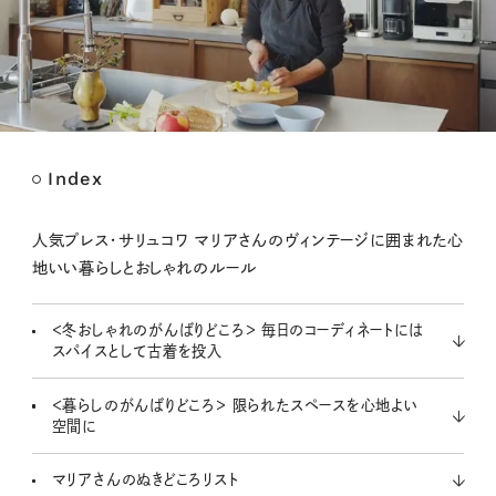
Index
M
u
t
人気プレス・サリュコワ マリアさんのヴィンテージに囲まれた心
e
地いい暮らしとおしゃれのルール
＜冬おしゃれのがんばりどころ＞ 毎日のコーディネートには
スパイスとして古着を投入
＜暮らしのがんばりどころ＞ 限られたスペースを心地よい
空間に
マリアさんのぬきどころリスト