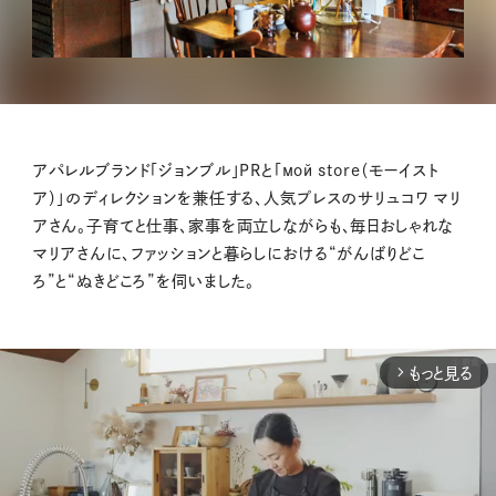
アパレルブランド「ジョンブル」PRと「мой store（モーイスト
ア）」のディレクションを兼任する、人気プレスのサリュコワ マリ
アさん。子育てと仕事、家事を両立しながらも、毎日おしゃれな
マリアさんに、ファッションと暮らしにおける“がんばりどこ
ろ”と“ぬきどころ”を伺いました。
もっと見る
arrow_forward_ios