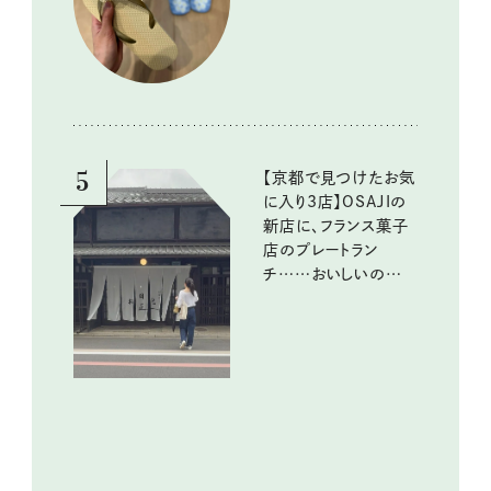
イテム
5
【京都で見つけたお気
に入り3店】OSAJIの
新店に、フランス菓子
店のプレートラン
チ……おいしいのんび
り街歩き。