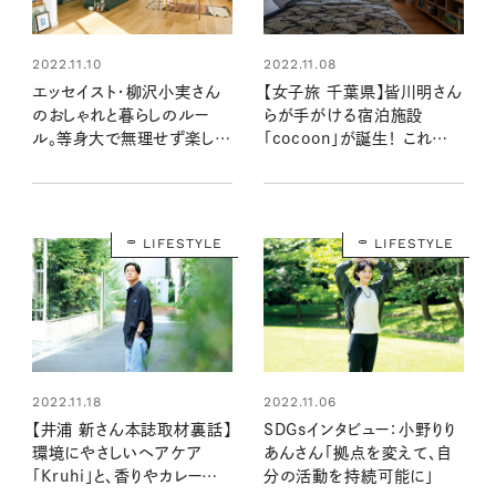
2022.11.10
2022.11.08
エッセイスト・柳沢小実さん
【女子旅 千葉県】皆川明さん
のおしゃれと暮らしのルー
らが手がける宿泊施設
ル。等身大で無理せず楽しむ
「cocoon」が誕生！ これから
方法
の暮らし方を体感
LIFESTYLE
LIFESTYLE
2022.11.18
2022.11.06
【井浦 新さん本誌取材裏話】
SDGsインタビュー：小野りり
環境にやさしいヘアケア
あんさん「拠点を変えて、自
「Kruhi」と、香りやカレーのこ
分の活動を持続可能に」