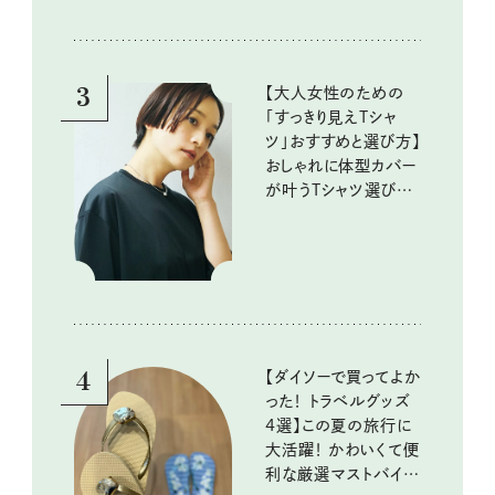
『本当にいいもの』第
10回③
3
【大人女性のための
「すっきり見えTシャ
ツ」おすすめと選び方】
おしゃれに体型カバー
が叶うTシャツ選びの
ポイントは？
4
【ダイソーで買ってよか
った！ トラベルグッズ
4選】この夏の旅行に
大活躍！ かわいくて便
利な厳選マストバイア