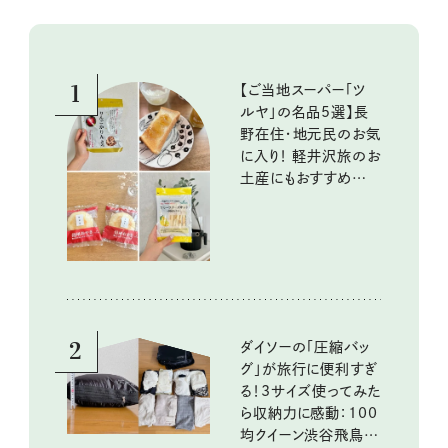
1
【ご当地スーパー「ツ
ルヤ」の名品5選】長
野在住・地元民のお気
に入り！ 軽井沢旅のお
土産にもおすすめのお
いしいもの
2
ダイソーの「圧縮バッ
グ」が旅行に便利すぎ
る！3サイズ使ってみた
ら収納力に感動：100
均クイーン渋谷飛鳥の