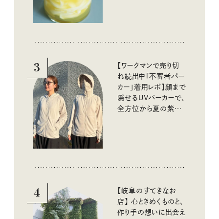
3
【ワークマンで売り切
れ続出中「不審者パー
カー」着用レポ】顔まで
隠せるUVパーカーで、
全方位から夏の紫外
線をブロック
4
【岐阜のすてきなお
店】 心ときめくものと、
作り手の想いに出会え