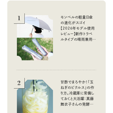
1
モンベルの軽量日傘
の進化がスゴイ
【2026年モデル使用
レビュー】新作トラベ
ルタイプの晴雨兼用傘
と軽すぎる長傘もチェ
ック
2
甘酢でまろやか！「玉
ねぎのピクルス」の作
り方。冷蔵庫に常備し
ておくと大活躍：真藤
舞衣子さんの発酵と
酸味の仕込みごはん