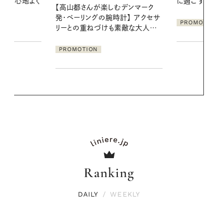
に過ごす私の新習慣
地よくうるお
デンマーク
ア
クセサ
PROMOTION
PROMOTIO
素敵な大人の
Ranking
DAILY
/
WEEKLY