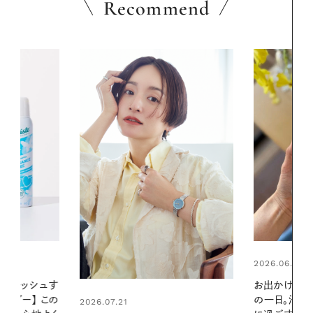
Recommend
2026.06.01
2026.06.01
お出かけ前のひと手間で変わる、夏
真夏に向けて
の一日。汗ばむ季節を「ごきげん」
やりジェルと