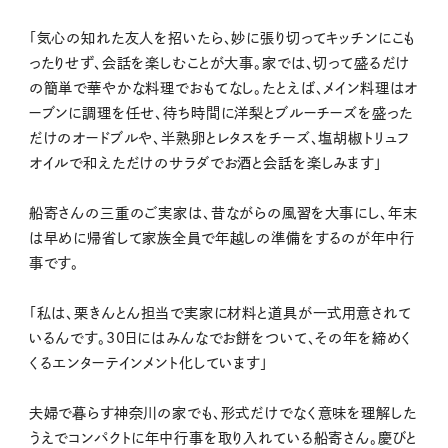
「気心の知れた友人を招いたら、妙に張り切ってキッチンにこも
ったりせず、会話を楽しむことが大事。家では、切って盛るだけ
の簡単で華やかな料理でおもてなし。たとえば、メイン料理はオ
ーブンに調理を任せ、待ち時間に洋梨とブルーチーズを盛った
だけのオードブルや、半熟卵とレタスをチーズ、塩胡椒トリュフ
オイルで和えただけのサラダでお酒と会話を楽しみます」
船寄さんの三重のご実家は、昔ながらの風習を大事にし、年末
は早めに帰省して家族全員で年越しの準備をするのが年中行
事です。
「私は、栗きんとん担当で実家に材料と道具が一式用意されて
いるんです。30日にはみんなでお餅をついて、その年を締めく
くるエンターテインメント化しています」
夫婦で暮らす神奈川の家でも、形式だけでなく意味を理解した
うえでコンパクトに年中行事を取り入れている船寄さん。慶びと