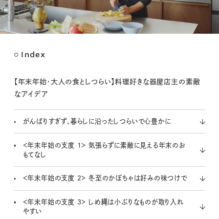
Index
M
u
t
【年末年始・大人の食としつらい】料理好きな器屋店主の素敵
e
なアイデア
がんばりすぎず、暮らしに沿ったしつらいで心豊かに
＜年末年始の支度 1＞ 気張らずに素敵に見える年末のお
もてなし
＜年末年始の支度 2＞ 冬至のかぼちゃは好みの味つけで
＜年末年始の支度 3＞ しめ縄は小ぶりなものが取り入れ
やすい