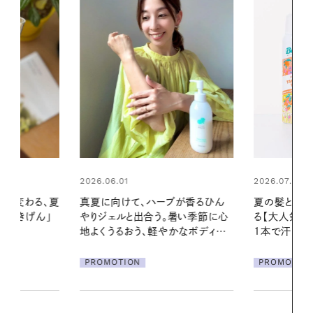
2026.07.24
ブが香るひん
夏の髪と心が瞬時にリフレッシュす
暑い季節に心
る【大人気のドライシャンプー】 この
2026.07.21
かなボディケ
1本で汗ばむ季節も一日中心地よく
【高山都さん
発・ベーリングの
PROMOTION
リーとの重ね
夏スタイル３
PROMOTIO