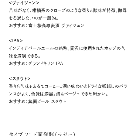
＜ヴァイツェン＞
苦味がなく、柑橘系のクローブのような香りと酸味が特徴。酵母
をろ過しないのが一般的。
おすすめ：富士桜高原麦酒 ヴァイツェン
＜IPA＞
インディアペールエールの略称。贅沢に使用されたホップの苦
味を満喫できる。
おすすめ：グランドキリン IPA
＜スタウト＞
香りも苦味もまるでコーヒー。深い味わいとドライな喉越しのバラ
ンスがよく、色味は漆黒。泡もベージュできめ細かい。
おすすめ：箕面ビール スタウト
タイプ 2：下面発酵（ラガー）