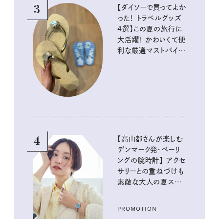
3
【ダイソーで買ってよか
った！ トラベルグッズ
4選】この夏の旅行に
大活躍！ かわいくて便
利な厳選マストバイア
イテム
4
【高山都さんが楽しむ
デンマーク発・ベーリ
ングの腕時計】 アクセ
サリーとの重ねづけも
素敵な大人の夏スタイ
ル３選
PROMOTION