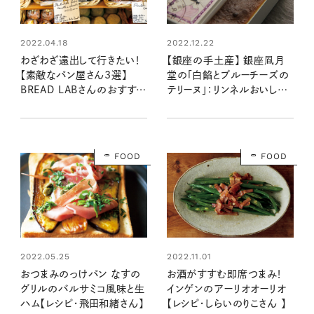
2022.04.18
2022.12.22
わざわざ遠出して行きたい！
【銀座の手土産】 銀座凮月
【素敵なパン屋さん3選】
堂の「白餡とブルーチーズの
BREAD LABさんのおすすめ
テリーヌ」：リンネルおいしい
店
もの通信vol.1
FOOD
FOOD
2022.05.25
2022.11.01
おつまみのっけパン なすの
お酒がすすむ即席つまみ！
グリルのバルサミコ風味と生
インゲンのアーリオオーリオ
ハム【レシピ・飛田和緒さん】
【レシピ・しらいのりこさん 】