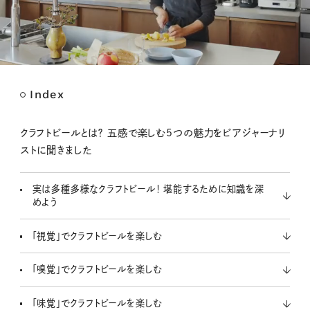
Index
M
u
t
クラフトビールとは？ 五感で楽しむ5つの魅力をビアジャーナリ
e
ストに聞きました
実は多種多様なクラフトビール！ 堪能するために知識を深
めよう
「視覚」でクラフトビールを楽しむ
「嗅覚」でクラフトビールを楽しむ
「味覚」でクラフトビールを楽しむ