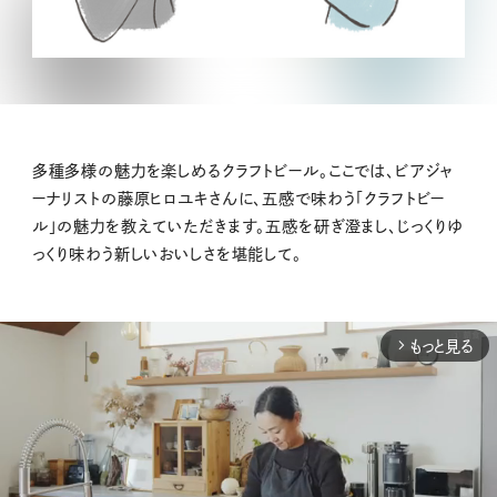
多種多様の魅力を楽しめるクラフトビール。ここでは、ビアジャ
ーナリストの藤原ヒロユキさんに、五感で味わう「クラフトビー
ル」の魅力を教えていただきます。五感を研ぎ澄まし、じっくりゆ
っくり味わう新しいおいしさを堪能して。
もっと見る
arrow_forward_ios