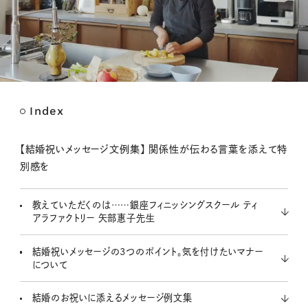
Index
M
u
t
【結婚祝いメッセージ文例集】 関係性が伝わる言葉を添えて特
e
別感を
教えていただくのは……銀座フィニッシングスクール ティ
アラファクトリー 矢部惠子先生
結婚祝いメッセージの3つのポイント。気を付けたいマナー
について
結婚のお祝いに添えるメッセージ例文集