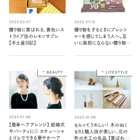
2023.03.07
2022.07.15
贈り物に喜ばれる、黄色いス
贈り物をするときにプレッシ
トライプ缶のレモンサブレ
ャーを感じてしまう人へ。互
【手土産日記】
いに負担にならない贈り物の
コツ
BEAUTY
LIFESTYLE
2023.01.06
2023.01.08
【簡単ヘアアレンジ】 結婚式
もらってうれしい！ 木のぬく
やパーティに◎ カチューシャ
もりと職人技が美しい、北の
とゴムでできる華やかヘア
町の木工の名品 【喜ばれる