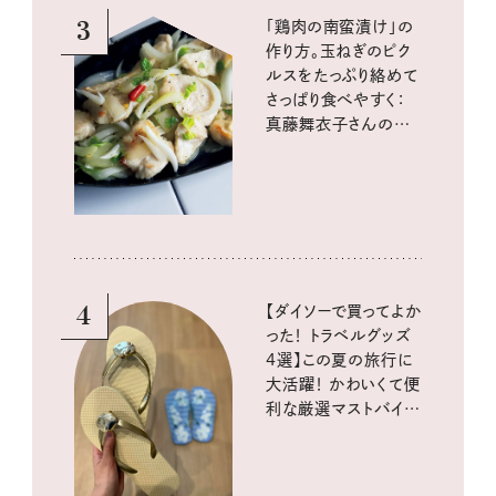
3
「鶏肉の南蛮漬け」の
作り方。玉ねぎのピク
ルスをたっぷり絡めて
さっぱり食べやすく：
真藤舞衣子さんの発
酵と酸味レシピ
4
【ダイソーで買ってよか
った！ トラベルグッズ
4選】この夏の旅行に
大活躍！ かわいくて便
利な厳選マストバイア
イテム