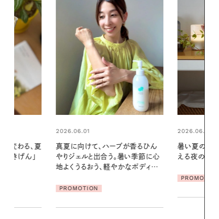
2026.06.01
2026.07.24
ブが香るひん
暑い夏のナイトルーティン。私を整
夏の髪と心が
暑い季節に心
える夜の爽やかご褒美ケア
る【大人気の
かなボディケ
1本で汗ばむ
PROMOTION
PROMOTIO