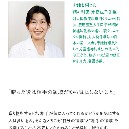
お話を伺った
精神科医 水島広子先生
対人関係療法専門クリニック院
長。慶應義塾大学医学部精神
神経科勤務を経て、現クリニッ
クを開院。対人関係療法の日
本の第一人者。衆議院議員と
して児童虐待防止法の抜本的
改正など、数多くの法案の修正
にも尽力。著書多数。
「贈った後は相手の領域だから気にしないこと」
贈り物をするとき、相手が気に入ってくれるかどうかを気にする
人は多いもの。そんなときこそ“自分の領域”と“相手の領域”を
区別することで、不安にとらわれることが格段に減ります。