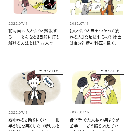
2022.07.11
2022.07.11
初対面の人と会うと緊張す
【人と会うと気をつかって疲
る……そんなとき自然に打ち
れる人】なぜ疲れるの？ 原因
解ける方法とは？ 対人のプ
は自分？ 精神科医に聞く、会
ロにお聞きしました
うとお互い元気になれる気づ
かいとは
HEALTH
HEALTH
2022.07.15
2022.07.11
話下手で大人数の集まりが
誘われると断りにくい……相
苦手……どう振る舞えばい
手が気を悪くしない断り方と