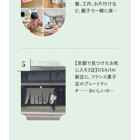
飯、工作、お片付けな
ど、親子で一緒に楽し
める工夫
5
【京都で見つけたお気
に入り3店】OSAJIの
新店に、フランス菓子
店のプレートラン
チ……おいしいのんび
り街歩き。