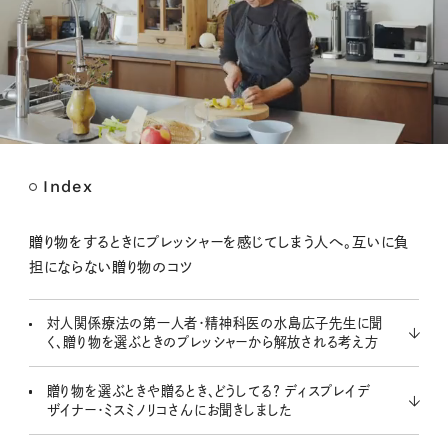
Index
M
u
t
贈り物をするときにプレッシャーを感じてしまう人へ。互いに負
e
担にならない贈り物のコツ
対人関係療法の第一人者・精神科医の水島広子先生に聞
く、贈り物を選ぶときのプレッシャーから解放される考え方
贈り物を選ぶときや贈るとき、どうしてる？ ディスプレイデ
ザイナー・ミスミノリコさんにお聞きしました