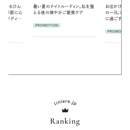
ィン。私を整
お出かけ前のひと手間で変わる、夏
美ケア
の一日。汗ばむ季節を「ごきげん」
2026.07.21
に過ごす私の新習慣
【高山都さん
発・ベーリングの
PROMOTION
リーとの重ね
夏スタイル３
PROMOTIO
Ranking