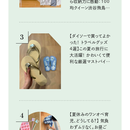
ら収納力に感動：100
均クイーン渋谷飛鳥の
『本当にいいもの』第
10回③
3
【ダイソーで買ってよか
った！ トラベルグッズ
4選】この夏の旅行に
大活躍！ かわいくて便
利な厳選マストバイア
イテム
4
【夏休みのワンオペ育
児、どうしてる？】 気負
わずムリなく。お昼ご