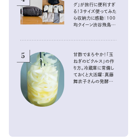
グ」が旅行に便利すぎ
る！3サイズ使ってみた
ら収納力に感動：100
均クイーン渋谷飛鳥の
『本当にいいもの』第
10回③
5
甘酢でまろやか！「玉
ねぎのピクルス」の作
り方。冷蔵庫に常備し
ておくと大活躍：真藤
舞衣子さんの発酵と
酸味の仕込みごはん