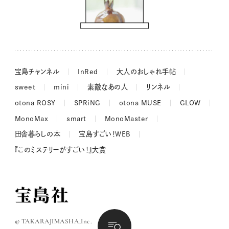
吉田羊さんの着物と12のアソビゴコロ
長谷川あかりさんの今週もお疲れ様つまみ
宝島チャンネル
InRed
大人のおしゃれ手帖
sweet
mini
素敵なあの人
リンネル
otona ROSY
SPRiNG
otona MUSE
GLOW
MonoMax
smart
MonoMaster
田舎暮らしの本
宝島すごい！WEB
『このミステリーがすごい！』大賞
© TAKARAJIMASHA,Inc.