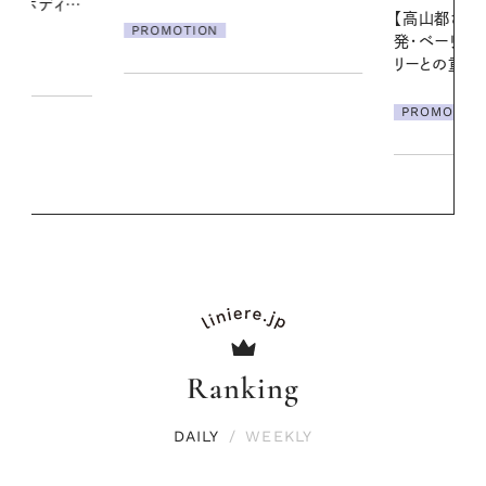
に過ごす私
【高山都さんが楽しむデンマーク
発・ベーリングの腕時計】 アクセサ
PROMOTIO
リーとの重ねづけも素敵な大人の
夏スタイル３選
PROMOTION
Ranking
DAILY
/
WEEKLY