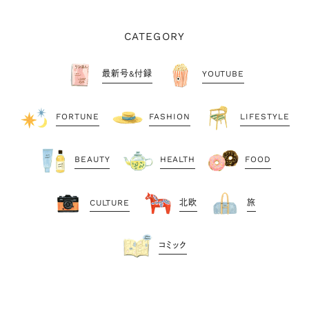
CATEGORY
最新号&付録
YOUTUBE
FORTUNE
FASHION
LIFESTYLE
BEAUTY
HEALTH
FOOD
CULTURE
北欧
旅
コミック