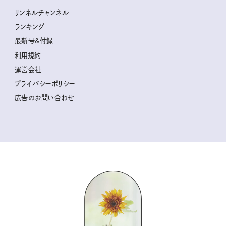
ときめく冬の贈りもの
クグロフの猫
リンネル暮らし部
リンネルチャンネル
リンネル 暮らしの道具大賞
クラフトビール案内
中沢元紀の板前さん入門
リンネルチャンネル
ランキング
ナチュラルメイクレッスン
母の日に贈りたい、お花モチーフのアイテム
空想喫茶トラノコクさんのあの店この店、喫茶訪問日記
おぱんつ君のわくわく楽しい一週間占い
最新号&付録
喜ばれる贈り物手帖
うちねこグランプリ2026、発表！
圷みほさんのゆるっと週末キャンプ通信
毎日が心地よくなるリンネルタロット
利用規約
2026年上半期占い大特集
豆柴・まもるくんの旅日記
運営会社
2025年下半期占い大特集
柳沢小実さんのお散歩するようなゆるり旅
プライバシーポリシー
猫と一緒に心地いい暮らし
広告のお問い合わせ
valoさんのかわいいもの探し
tsukuru & Lin. ツクルアンドリン
kippis（キッピス）
暮らしの時産テクニック
バッグの中身
コウケンテツのヒトワザ巡り
ノーラのフィンランド旅気分
街角ワンデイ
ドーナツハント