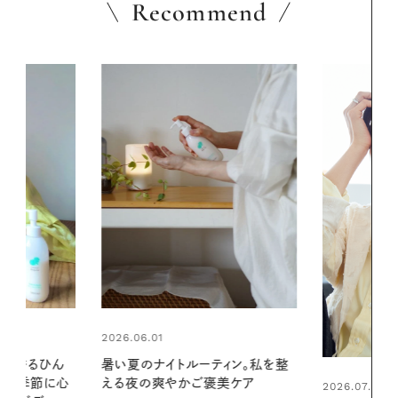
Recommend
2026.06.01
ィン。私を整
お出かけ前の
美ケア
の一日。汗ば
2026.07.21