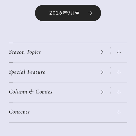
2026年9月号
Season Topics
Special Feature
真夏のひんやりグッズ 2026
大人のリュック探し 2026SS
Column & Comics
ニトリ・イケア・無印良品で賢くおしゃれなインテリア
2026年春夏 トレンドファッションニュース
この春ほしい大人のスニーカー 2026春夏
2026年下半期占い大特集
絶品、お餅レシピ大集合！
Contents
女子旅おすすめスポット 暮らすように心地いいリンネル旅ガイ
ぐれいさん
ド
本当に使える「旅道具」
明日もいい日になりますように
幸せな老後のための リンネルマネー講座
世界のサンタさんに会って来た！
清水みさとの食いしんぼう寄り道サウナ
リンネルおしゃれファッションスナップ
私の住むまち、好きな場所。LOCAL LIFE REPORT