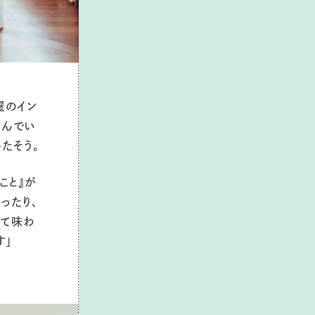
屋のイン
選んでい
たそう。
こと』が
ったり、
れて味わ
す」