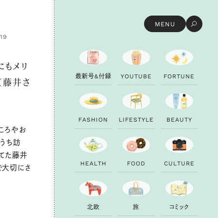
MENU
.19
にもメリ
最
新
号
&
付
録
Y
O
U
T
U
B
E
F
O
R
T
U
N
E
（藤井さ
F
A
S
H
I
O
N
L
I
F
E
S
T
Y
L
E
B
E
A
U
T
Y
ころやお
おうち訪
てた藤井
H
E
A
L
T
H
F
O
O
D
C
U
L
T
U
R
E
で大切にさ
北
欧
旅
コ
ミ
ッ
ク