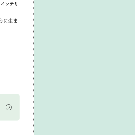
インテリ
うに生ま
人