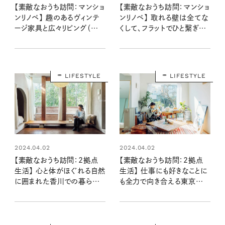
【素敵なおうち訪問：マンショ
【素敵なおうち訪問：マンショ
ンリノベ】 趣のあるヴィンテ
ンリノベ】 取れる壁は全てな
ージ家具と広々リビング（浅田
くして、フラットでひと繋ぎの
さん宅前編）
空間に（orisuさん宅前編）
LIFESTYLE
LIFESTYLE
2024.04.02
2024.04.02
【素敵なおうち訪問：2拠点
【素敵なおうち訪問：2拠点
生活】 心と体がほぐれる自然
生活】 仕事にも好きなことに
に囲まれた香川での暮らし
も全力で向き合える東京の
（スタイリスト細沼ちえさん宅
暮らし（スタイリスト細沼ちえ
前編）
さん宅 後編）