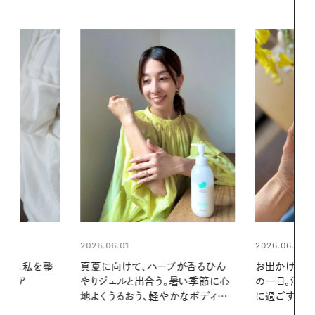
2026.06.01
ブが香るひん
お出かけ前のひと手間で変わる、夏
暑い季節に心
の一日。汗ばむ季節を「ごきげん」
2026.07.21
かなボディケ
に過ごす私の新習慣
【高山都さん