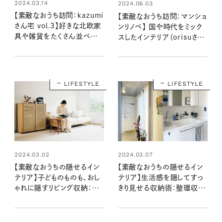
2024.03.14
2024.06.03
【素敵なおうち訪問：kazumi
【素敵なおうち訪問：マンショ
さん宅 vol.3】好きな北欧家
ンリノベ】 国や時代をミック
具や雑貨をたくさん並べた、
スしたインテリア（orisuさん
kazumiさんの「見せる収
宅後編）
納」
LIFESTYLE
LIFESTYLE
2024.03.02
2024.03.07
【素敵なおうちの隠せるイン
【素敵なおうちの隠せるイン
テリア】子どものものも、おし
テリア】生活感を隠してすっ
ゃれに隠すリビング収納：イ
きり見せる収納術：整理収納
ンテリアスタイリスト・大谷優
アドバイザー片岡牧子さん宅
依さん宅