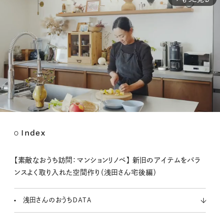
Index
M
u
t
【素敵なおうち訪問：マンションリノベ】 新旧のアイテムをバラ
e
ンスよく取り入れた空間作り（浅田さん宅後編）
浅田さんのおうちDATA