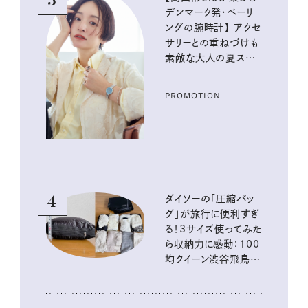
3
デンマーク発・ベーリ
ングの腕時計】 アクセ
サリーとの重ねづけも
素敵な大人の夏スタイ
ル３選
PROMOTION
4
ダイソーの「圧縮バッ
グ」が旅行に便利すぎ
る！3サイズ使ってみた
ら収納力に感動：100
均クイーン渋谷飛鳥の
『本当にいいもの』第
10回③