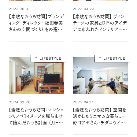
2023.06.01
2023.03.23
【素敵なおうち訪問】ブランデ
【素敵なおうち訪問】 ヴィン
ィング・ディレクター福田春美
テージの家具とDIYのアイデ
さんの空間づくりともの選び
アにあふれたインテリアー岡
のルール
部綾美さん宅
LIFESTYLE
LIFESTYLE
2023.04.17
2024.02.28
【素敵なおうち訪問】 空間を
【素敵なおうち訪問：マンショ
活かしたミニマムな暮らしー
ンリノベ】イメージを膨らませ
野口アヤさん・チダコウイチ
て臨んだおうち計画 （月日さ
さん宅
ん宅前編）