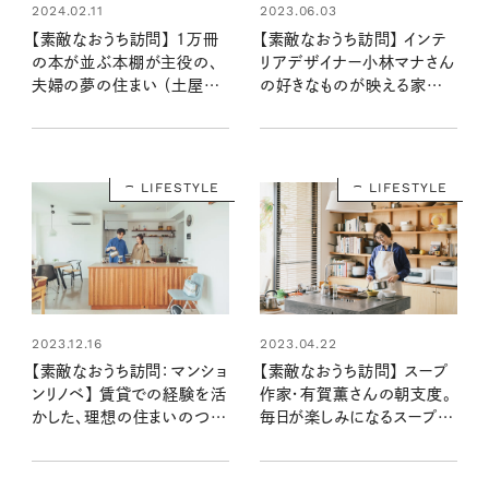
2023.06.03
2024.02.11
【素敵なおうち訪問】 インテ
【素敵なおうち訪問】 1万冊
リアデザイナー小林マナさん
の本が並ぶ本棚が主役の、
の好きなものが映える家づく
夫婦の夢の住まい （土屋さ
り
ん宅後編）
LIFESTYLE
LIFESTYLE
2023.04.22
2023.12.16
【素敵なおうち訪問】 スープ
【素敵なおうち訪問：マンショ
作家・有賀薫さんの朝支度。
ンリノベ】 賃貸での経験を活
毎日が楽しみになるスープの
かした、理想の住まいのつく
ある暮らし
り方とは？ （髙橋さん宅前編）