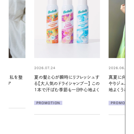
2026.06.01
2026.06.01
リフレッシュす
真夏に向けて、ハーブが香るひん
お出かけ前の
ンプー】 この
やりジェルと出合う。暑い季節に心
の一日。汗ば
一日中心地よく
地よくうるおう、軽やかなボディケ
に過ごす私
ア
PROMOTION
PROMOTIO