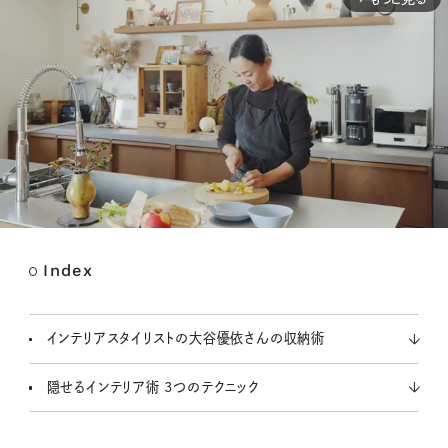
Index
M
u
t
インテリアスタイリストの大谷優依さんの収納術
e
隠せるインテリア術 3つのテクニック