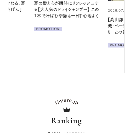
リフレッシュす
真夏に向けて
ンプー】 この
やりジェルと
2026.07.21
一日中心地よく
地よくうるお
【高山都さんが楽しむデンマーク
ア
発・ベーリングの腕時計】 アクセサ
PROMOTIO
リーとの重ねづけも素敵な大人の
夏スタイル３選
PROMOTION
Ranking