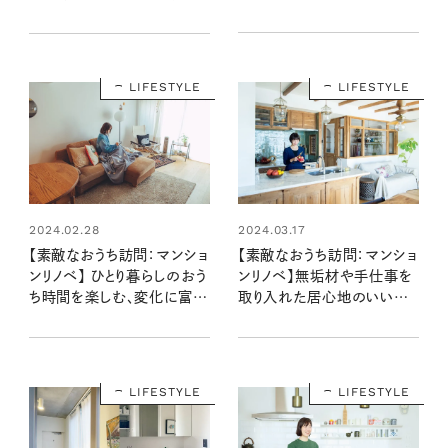
さん宅
術：整理収納アドバイザー矢
澤茜さん宅
LIFESTYLE
LIFESTYLE
2024.02.28
2024.03.17
【素敵なおうち訪問：マンショ
【素敵なおうち訪問：マンショ
ンリノベ】 ひとり暮らしのおう
ンリノベ】無垢材や手仕事を
ち時間を楽しむ、変化に富ん
取り入れた居心地のいいキッ
だインテリア（月日さん宅後
チン（織物作家 澤田かよこさ
編）
ん宅 前編）
LIFESTYLE
LIFESTYLE