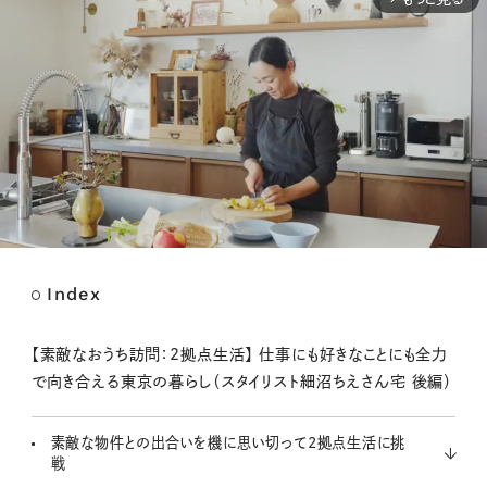
Index
M
u
t
【素敵なおうち訪問：2拠点生活】 仕事にも好きなことにも全力
e
で向き合える東京の暮らし（スタイリスト細沼ちえさん宅 後編）
素敵な物件との出合いを機に思い切って2拠点生活に挑
戦