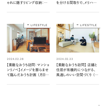
ゃれに隠すリビング収納：イ
を分ける間取りで、メリハリ
ンテリアスタイリスト・大谷優
のある暮らし
依さん宅
LIFESTYLE
LIFESTYLE
2024.02.28
2024.02.23
【素敵なおうち訪問：マンショ
【素敵なおうち訪問】 店舗と
ンリノベ】イメージを膨らませ
住居が有機的につながる、
て臨んだおうち計画 （月日さ
風通しのいい空間づくり （大
ん宅前編）
嶋さん宅後編）