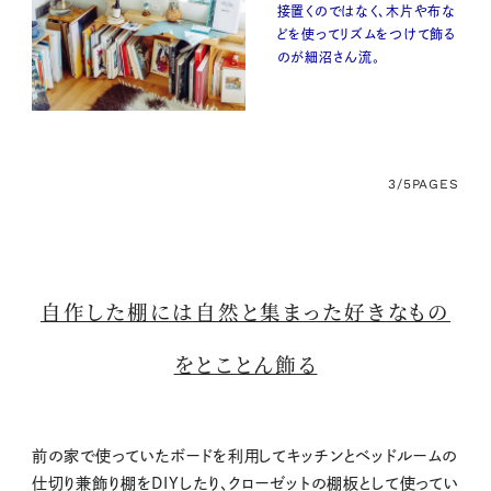
接置くのではなく、木片や布な
どを使ってリズムをつけて飾る
のが細沼さん流。
3/5
PAGES
自作した棚には自然と集まった好きなもの
をとことん飾る
前の家で使っていたボードを利用してキッチンとベッドルームの
仕切り兼飾り棚をDIYしたり、クローゼットの棚板として使ってい