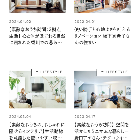
2022.04.01
2024.04.02
使い勝手と心地よさを叶える
【素敵なおうち訪問：2拠点
リノベーション 坂下真希子さ
生活】 心と体がほぐれる自然
んの住まい
に囲まれた香川での暮らし
（スタイリスト細沼ちえさん宅
前編）
LIFESTYLE
LIFESTYLE
2023.04.17
2024.03.04
【素敵なおうち訪問】 空間を
【素敵なおうちの、おしゃれに
活かしたミニマムな暮らしー
隠せるインテリア】生活動線
野口アヤさん・チダコウイチ
を意識した使いやすい収納