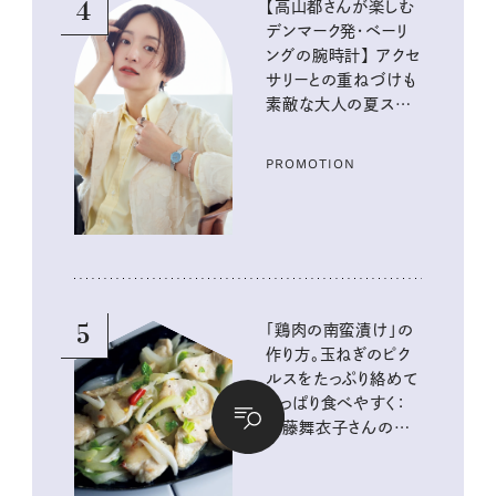
4
【高山都さんが楽しむ
デンマーク発・ベーリ
ングの腕時計】 アクセ
サリーとの重ねづけも
素敵な大人の夏スタイ
ル３選
PROMOTION
5
「鶏肉の南蛮漬け」の
作り方。玉ねぎのピク
ルスをたっぷり絡めて
さっぱり食べやすく：
真藤舞衣子さんの発
酵と酸味レシピ