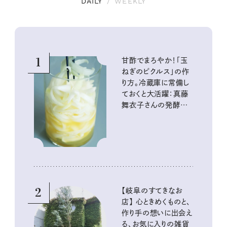
DAILY
/
WEEKLY
1
甘酢でまろやか！「玉
ねぎのピクルス」の作
り方。冷蔵庫に常備し
ておくと大活躍：真藤
舞衣子さんの発酵と
酸味の仕込みごはん
2
【岐阜のすてきなお
店】 心ときめくものと、
作り手の想いに出会え
る、お気に入りの雑貨