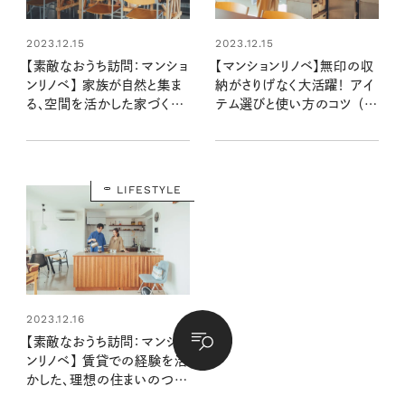
2023.12.15
2023.12.15
【素敵なおうち訪問：マンショ
【マンションリノベ】無印の収
ンリノベ】 家族が自然と集ま
納がさりげなく大活躍！ アイ
る、空間を活かした家づくり
テム選びと使い方のコツ （菅
（菅野さん宅前編）
野さん宅後編）
LIFESTYLE
2023.12.16
【素敵なおうち訪問：マンショ
ンリノベ】 賃貸での経験を活
かした、理想の住まいのつく
り方とは？ （髙橋さん宅前編）