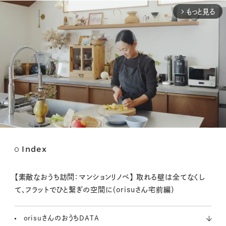
もっと見る
arrow_forward_ios
Index
M
u
t
【素敵なおうち訪問：マンションリノベ】 取れる壁は全てなくし
e
て、フラットでひと繋ぎの空間に（orisuさん宅前編）
orisuさんのおうちDATA