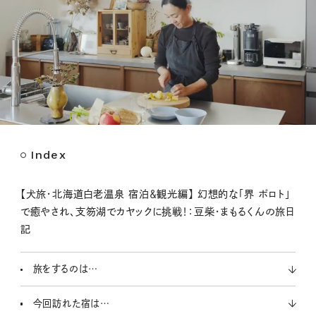
Index
M
u
t
【犬旅・北海道白老温泉 宿泊＆観光編】 幻想的な「界 ポロト」
e
で癒やされ、支笏湖でカヤックに挑戦！：豆柴・まもるくんの旅日
記
旅をするのは…
今回訪れた宿は…