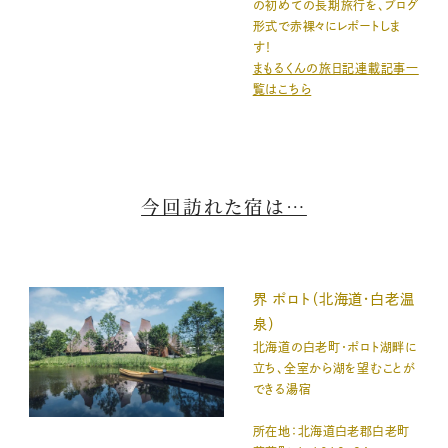
の初めての長期旅行を、ブログ
形式で赤裸々にレポートしま
す！
まもるくんの旅日記連載記事一
覧はこちら
今回訪れた宿は…
界 ポロト（北海道・白老温
泉）
北海道の白老町・ポロト湖畔に
立ち、全室から湖を望むことが
できる湯宿
所在地：北海道白老郡白老町