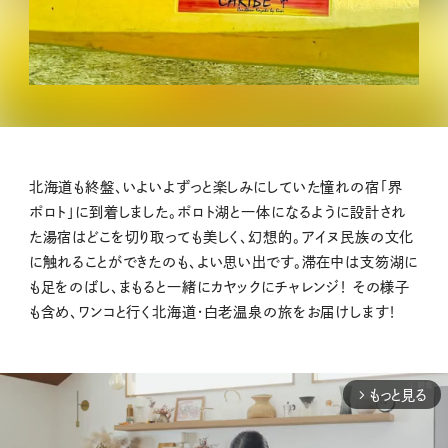
北海道も終盤、いよいよずっと楽しみにしていた憧れの宿「界
ポロト」に到着しました。ポロト湖と一体になるように設計され
た湯宿はどこを切り取っても美しく、幻想的。アイヌ民族の文化
に触れることができたのも、よい思い出です。滞在中は支笏湖に
も足をのばし、まもると一緒にカヤックにチャレンジ！ その様子
も含め、ワンコと行く北海道・白老温泉の旅をお届けします！
もっと見る
arrow_forward_ios