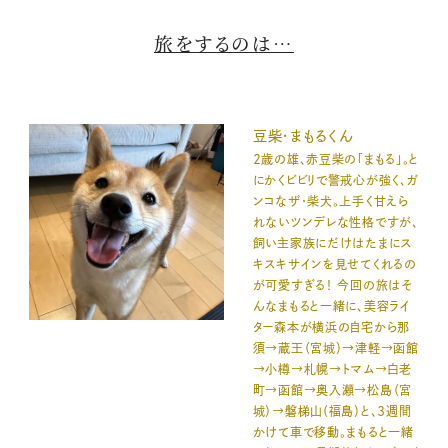
旅をするのは…
豆柴・まもるくん
２歳の雄、赤豆柴の「まもる」。と
にかくビビリで警戒心が強く、ガ
ンコなザ・柴犬。上手く甘えら
れないツンデレな性格ですが、
飼い主家族にだけはたまにス
キスキサインを見せてくれるの
が可愛すぎる！ 今回の旅はそ
んなまもると一緒に、美容ライ
ター森本が横浜の自宅から那
須→蔵王（宮城）→津軽→函館
→小樽→札幌→トマム→白老
町→函館→奥入瀬→松島（宮
城）→磐梯山（福島）と、３週間
かけて車で移動。まもると一緒