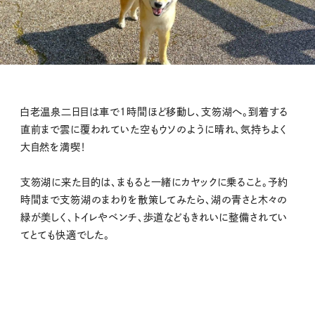
白老温泉二日目は車で1時間ほど移動し、支笏湖へ。到着する
直前まで雲に覆われていた空もウソのように晴れ、気持ちよく
大自然を満喫！
支笏湖に来た目的は、まもると一緒にカヤックに乗ること。予約
時間まで支笏湖のまわりを散策してみたら、湖の青さと木々の
緑が美しく、トイレやベンチ、歩道などもきれいに整備されてい
てとても快適でした。