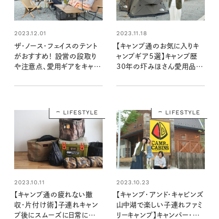
2023.12.01
2023.11.18
ザ・ノース・フェイスのテント
【キャンプ通のお気に入りキ
がおすすめ！ 設営の段取り
ャンプギア5選】キャンプ歴
や注意点、愛用ギアをキャン
30年の圷みほさん愛用品を
パー・圷みほさんに聞いた
公開！
LIFESTYLE
LIFESTYLE
2023.10.11
2023.10.23
【キャンプ通の疲れない撤
【キャンプ・アンド・キャビンズ
収・片付け術】子連れキャン
山中湖で楽しい子連れファミ
プ後にスムーズに日常に戻
リーキャンプ】キャンパー・圷