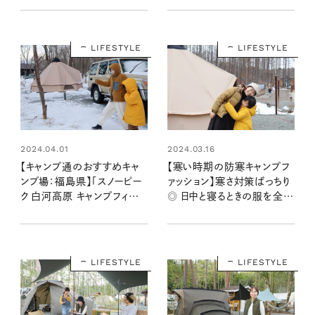
した
イ＆八ヶ岳のおすすめスポッ
ト3選
LIFESTYLE
LIFESTYLE
2024.04.01
2024.03.16
【キャンプ通のおすすめキャ
【寒い時期の防寒キャンプフ
ンプ場：福島県】「スノーピー
ァッション】寒さ対策ばっちり
ク 白河高原 キャンプフィー
◎ 日中と寝るときの服を全公
ルド」の冬キャン滞在レポ！
開！ 家族3人のキャンプスナ
ップ
LIFESTYLE
LIFESTYLE