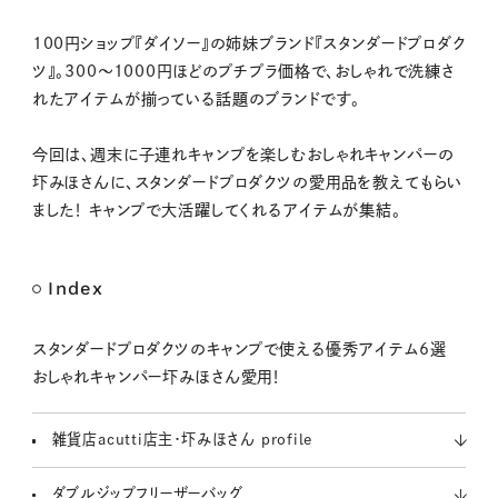
M
100円ショップ『ダイソー』の姉妹ブランド『スタンダードプロダク
u
ツ』。300〜1000円ほどのプチプラ価格で、おしゃれで洗練さ
t
れたアイテムが揃っている話題のブランドです。
e
今回は、週末に子連れキャンプを楽しむおしゃれキャンパーの
圷みほさんに、スタンダードプロダクツの愛用品を教えてもらい
ました！ キャンプで大活躍してくれるアイテムが集結。
Index
スタンダードプロダクツのキャンプで使える優秀アイテム6選
おしゃれキャンパー圷みほさん愛用！
雑貨店acutti店主・圷みほさん profile
ダブルジップフリーザーバッグ