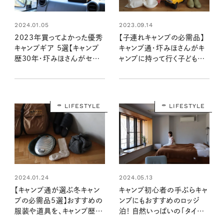
2023.09.14
2024.01.05
【子連れキャンプの必需品】
2023年買ってよかった優秀
キャンプ通・圷みほさんがキ
キャンプギア 5選【キャンプ
ャンプに持って行く子どもの
歴30年・圷みほさんがセレク
服や道具
ト】
LIFESTYLE
LIFESTYLE
2024.01.24
2024.05.13
【キャンプ通が選ぶ冬キャン
キャンプ初心者の手ぶらキャ
プの必需品5選】おすすめの
ンプにもおすすめのロッジ
服装や道具を、キャンプ歴
泊！ 自然いっぱいの「タイニ
30年の圷みほさんに聞きま
ーガーデン 蓼科」で快適ステ