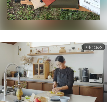
もっと見る
arrow_forward_ios