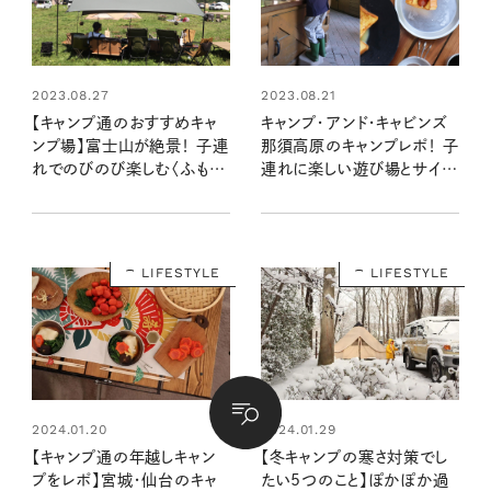
2023.08.27
2023.08.21
【キャンプ通のおすすめキャ
キャンプ・アンド・キャビンズ
ンプ場】富士山が絶景！ 子連
那須高原のキャンプレポ！ 子
れでのびのび楽しむ〈ふもと
連れに楽しい遊び場とサイト
っぱら〉
が充実【キャンプ通のおすす
めキャンプ場】
LIFESTYLE
LIFESTYLE
2024.01.20
2024.01.29
【キャンプ通の年越しキャン
【冬キャンプの寒さ対策でし
プをレポ】宮城・仙台のキャ
たい5つのこと】ぽかぽか過