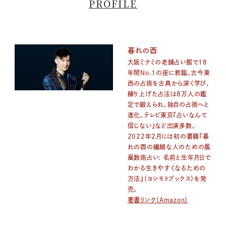
PROFILE
暮れの酉
大阪ミナミの老舗占い館で18
年間No.1の座に君臨。古今東
西の占術を古典から深く学び、
練り上げた占法は8万人の鑑
定で鍛えられ、独自の占術へと
進化。テレビ東京『占いなんて
信じない』など出演多数。
2022年2月には初の書籍『暮
れの酉の繊細な人のための鳳
凰数術占い: 名前と生年月日で
わかる生きやすくなるための
方法』（ヨシモトブックス）を発
売。
著書リンク（Amazon）