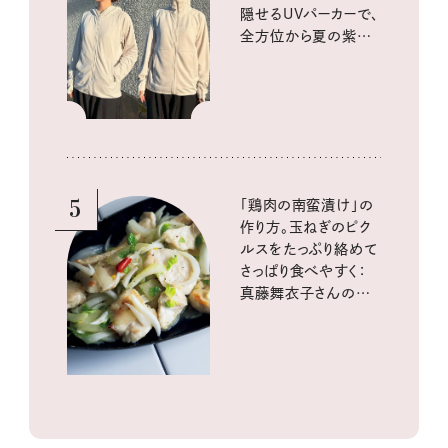
隠せるUVパーカーで、
全方位から夏の紫外
線をブロック
5
「鶏肉の南蛮漬け」の
作り方。玉ねぎのピク
ルスをたっぷり絡めて
さっぱり食べやすく：
真藤舞衣子さんの発
酵と酸味レシピ