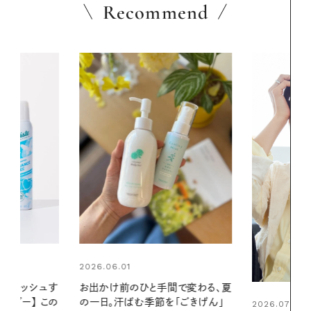
Recommend
2026.06.01
間で変わる、夏
真夏に向けて
「ごきげん」
やりジェルと
2026.07.21