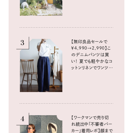
3
【無印良品セールで
￥4,990→2,990】こ
のデニムパンツは買
い！ 夏でも軽やかなコ
ットンリネンでワンツー
コーデに大活躍！
4
【ワークマンで売り切
れ続出中「不審者パー
カー」着用レポ】顔まで