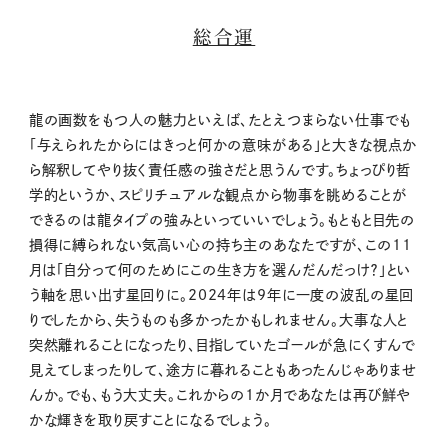
総合運
龍の画数をもつ人の魅力といえば、たとえつまらない仕事でも
「与えられたからにはきっと何かの意味がある」と大きな視点か
ら解釈してやり抜く責任感の強さだと思うんです。ちょっぴり哲
学的というか、スピリチュアルな観点から物事を眺めることが
できるのは龍タイプの強みといっていいでしょう。もともと目先の
損得に縛られない気高い心の持ち主のあなたですが、この11
月は「自分って何のためにこの生き方を選んだんだっけ？」とい
う軸を思い出す星回りに。2024年は9年に一度の波乱の星回
りでしたから、失うものも多かったかもしれません。大事な人と
突然離れることになったり、目指していたゴールが急にくすんで
見えてしまったりして、途方に暮れることもあったんじゃありませ
んか。でも、もう大丈夫。これからの1か月であなたは再び鮮や
かな輝きを取り戻すことになるでしょう。