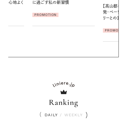
地よくうるお
【高山都さんが楽しむデンマーク
ア
発・ベーリングの腕時計】 アクセサ
PROMOTIO
リーとの重ねづけも素敵な大人の
夏スタイル３選
PROMOTION
Ranking
DAILY
/
WEEKLY