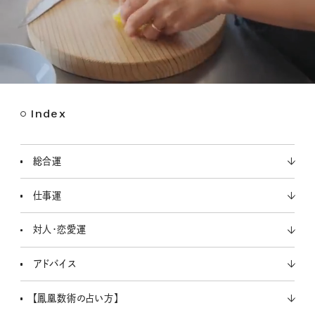
Index
M
u
t
総合運
e
仕事運
対人・恋愛運
アドバイス
【鳳凰数術の占い方】