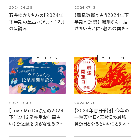
2024.06.26
2024.07.13
石井ゆかりさんの【2024年
【鳳凰数術で占う2024年下
下半期の星占い】6月～12月
半期の運勢】 繊細さんに届
の星読み
けたい占い師・暮れの酉さん
の言葉
LIFESTYLE
LIFESTYLE
2024.06.19
2023.12.29
【Love Me Doさんの2024
【2024年吉日予報】 今年の
下半期12星座別お仕事占
一粒万倍日×天赦日の最強
い】 運と縁を引き寄せるラブ
開運日とやるといいことリスト
ちゃんの星読み
は？