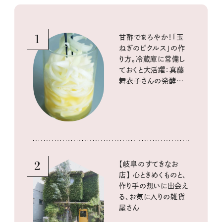
1
甘酢でまろやか！「玉
ねぎのピクルス」の作
り方。冷蔵庫に常備し
ておくと大活躍：真藤
舞衣子さんの発酵と
酸味の仕込みごはん
2
【岐阜のすてきなお
店】 心ときめくものと、
作り手の想いに出会え
る、お気に入りの雑貨
屋さん