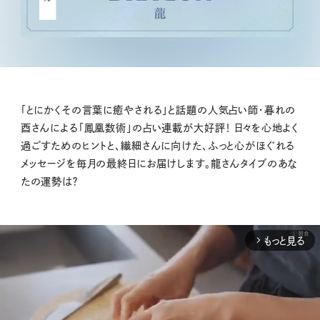
「とにかくその言葉に癒やされる」と話題の人気占い師・暮れの
酉さんによる「鳳凰数術」の占い連載が大好評！ 日々を心地よく
過ごすためのヒントと、繊細さんに向けた、ふっと心がほぐれる
メッセージを毎月の最終日にお届けします。龍さんタイプのあな
たの運勢は？
もっと見る
arrow_forward_ios