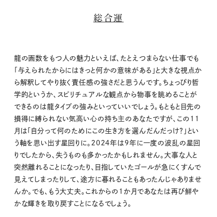
総合運
龍の画数をもつ人の魅力といえば、たとえつまらない仕事でも
「与えられたからにはきっと何かの意味がある」と大きな視点か
ら解釈してやり抜く責任感の強さだと思うんです。ちょっぴり哲
学的というか、スピリチュアルな観点から物事を眺めることが
できるのは龍タイプの強みといっていいでしょう。もともと目先の
損得に縛られない気高い心の持ち主のあなたですが、この11
月は「自分って何のためにこの生き方を選んだんだっけ？」とい
う軸を思い出す星回りに。2024年は9年に一度の波乱の星回
りでしたから、失うものも多かったかもしれません。大事な人と
突然離れることになったり、目指していたゴールが急にくすんで
見えてしまったりして、途方に暮れることもあったんじゃありませ
んか。でも、もう大丈夫。これからの1か月であなたは再び鮮や
かな輝きを取り戻すことになるでしょう。