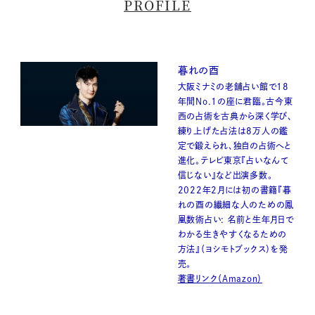
PROFILE
暮れの酉
大阪ミナミの老舗占い館で18
年間No.1の座に君臨。古今東
西の占術を古典から深く学び、
練り上げた占法は8万人の鑑
定で鍛えられ、独自の占術へと
進化。テレビ東京『占いなんて
信じない』など出演多数。
2022年2月には初の書籍『暮
れの酉の繊細な人のための鳳
凰数術占い: 名前と生年月日で
わかる生きやすくなるための
方法』（ヨシモトブックス）を発
売。
著書リンク（Amazon）