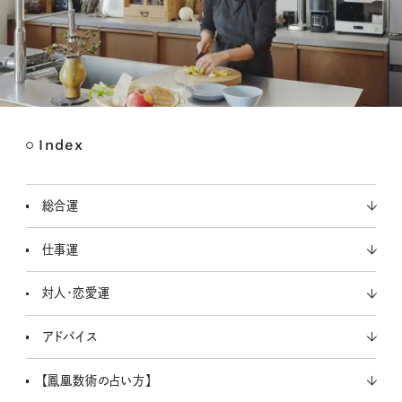
Index
M
u
t
総合運
e
仕事運
対人・恋愛運
アドバイス
【鳳凰数術の占い方】