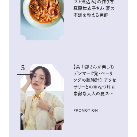
マト煮込み」の作り方：
真藤舞衣子さん 夏の
不調を整える発酵レ
シピ
5
【高山都さんが楽しむ
デンマーク発・ベーリ
ングの腕時計】 アクセ
サリーとの重ねづけも
素敵な大人の夏スタイ
ル３選
PROMOTION