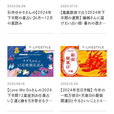
2024.06.26
2024.07.13
石井ゆかりさんの【2024年
【鳳凰数術で占う2024年下
下半期の星占い】6月～12月
半期の運勢】 繊細さんに届
の星読み
けたい占い師・暮れの酉さん
の言葉
LIFESTYLE
LIFESTYLE
2024.06.19
2023.12.29
【Love Me Doさんの2024
【2024年吉日予報】 今年の
下半期12星座別お仕事占
一粒万倍日×天赦日の最強
い】 運と縁を引き寄せるラブ
開運日とやるといいことリスト
ちゃんの星読み
は？