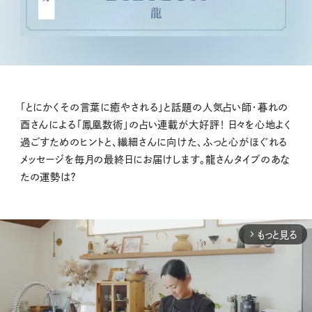
「とにかくその言葉に癒やされる」と話題の人気占い師・暮れの
酉さんによる「鳳凰数術」の占い連載が大好評！ 日々を心地よく
過ごすためのヒントと、繊細さんに向けた、ふっと心がほぐれる
メッセージを毎月の最終日にお届けします。龍さんタイプのあな
たの運勢は？
もっと見る
arrow_forward_ios