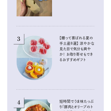
3
【贈って喜ばれる夏の
手土産８選】 涼やかな
見た目で気分も爽や
か！ お取り寄せもでき
るおすすめギフト
4
短時間でうま味たっぷ
り「豚肉とオリーブのト