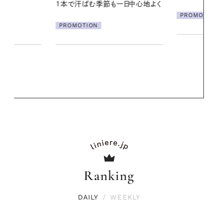
一日中心地よく
【高山都さん
PROMOTION
発・ベーリングの
リーとの重ね
夏スタイル３
PROMOTIO
Ranking
DAILY
/
WEEKLY