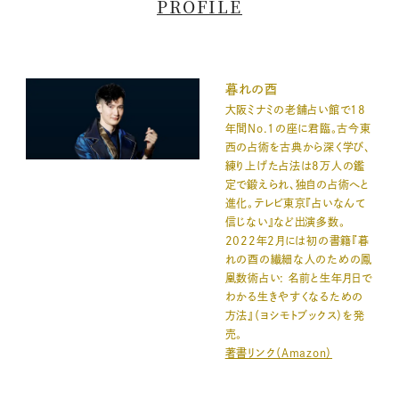
PROFILE
暮れの酉
大阪ミナミの老舗占い館で18
年間No.1の座に君臨。古今東
西の占術を古典から深く学び、
練り上げた占法は8万人の鑑
定で鍛えられ、独自の占術へと
進化。テレビ東京『占いなんて
信じない』など出演多数。
2022年2月には初の書籍『暮
れの酉の繊細な人のための鳳
凰数術占い: 名前と生年月日で
わかる生きやすくなるための
方法』（ヨシモトブックス）を発
売。
著書リンク（Amazon）