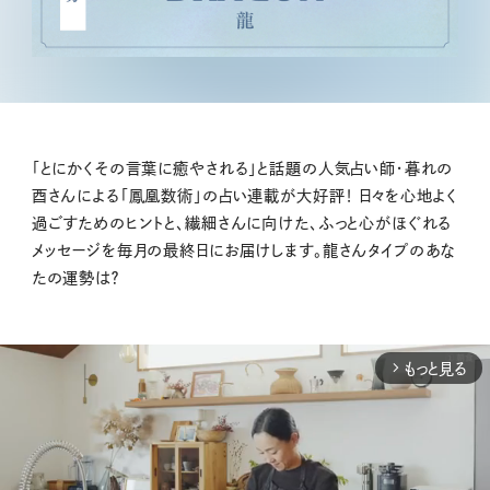
「とにかくその言葉に癒やされる」と話題の人気占い師・暮れの
酉さんによる「鳳凰数術」の占い連載が大好評！ 日々を心地よく
過ごすためのヒントと、繊細さんに向けた、ふっと心がほぐれる
メッセージを毎月の最終日にお届けします。龍さんタイプのあな
たの運勢は？
もっと見る
arrow_forward_ios