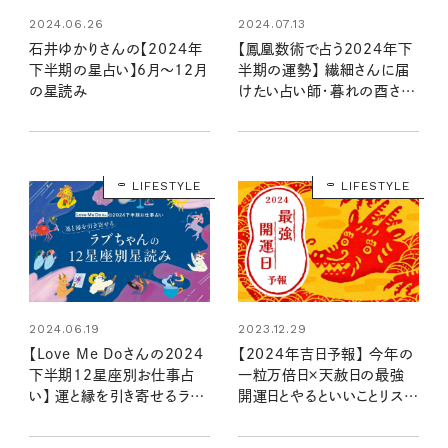
2024.06.26
2024.07.13
石井ゆかりさんの【2024年
【鳳凰数術で占う2024年下
下半期の星占い】6月～12月
半期の運勢】 繊細さんに届
の星読み
けたい占い師・暮れの酉さん
の言葉
LIFESTYLE
LIFESTYLE
2024.06.19
2023.12.29
【Love Me Doさんの2024
【2024年吉日予報】 今年の
下半期12星座別お仕事占
一粒万倍日×天赦日の最強
い】 運と縁を引き寄せるラブ
開運日とやるといいことリスト
ちゃんの星読み
は？