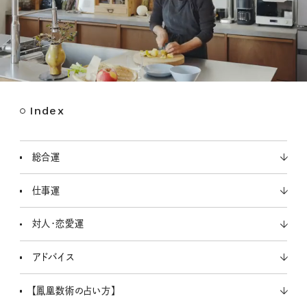
Index
M
u
t
総合運
e
仕事運
対人・恋愛運
アドバイス
【鳳凰数術の占い方】