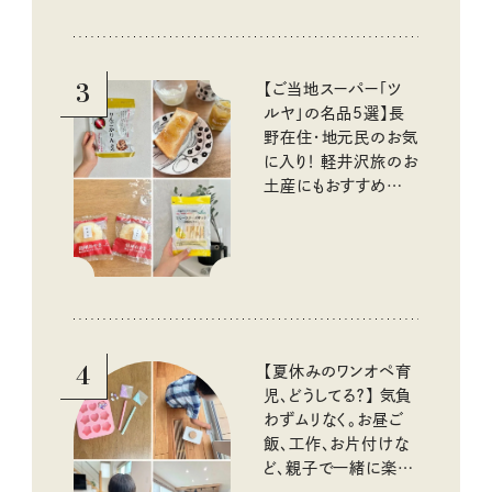
『本当にいいもの』第
10回③
3
【ご当地スーパー「ツ
ルヤ」の名品5選】長
野在住・地元民のお気
に入り！ 軽井沢旅のお
土産にもおすすめのお
いしいもの
4
【夏休みのワンオペ育
児、どうしてる？】 気負
わずムリなく。お昼ご
飯、工作、お片付けな
ど、親子で一緒に楽し
める工夫