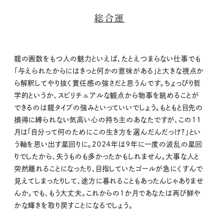
総合運
龍の画数をもつ人の魅力といえば、たとえつまらない仕事でも
「与えられたからにはきっと何かの意味がある」と大きな視点か
ら解釈してやり抜く責任感の強さだと思うんです。ちょっぴり哲
学的というか、スピリチュアルな観点から物事を眺めることが
できるのは龍タイプの強みといっていいでしょう。もともと目先の
損得に縛られない気高い心の持ち主のあなたですが、この11
月は「自分って何のためにこの生き方を選んだんだっけ？」とい
う軸を思い出す星回りに。2024年は9年に一度の波乱の星回
りでしたから、失うものも多かったかもしれません。大事な人と
突然離れることになったり、目指していたゴールが急にくすんで
見えてしまったりして、途方に暮れることもあったんじゃありませ
んか。でも、もう大丈夫。これからの1か月であなたは再び鮮や
かな輝きを取り戻すことになるでしょう。