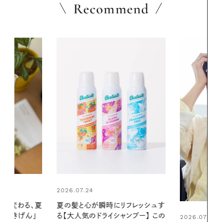
Recommend
2026.06.01
リフレッシュす
真夏に向けて
ンプー】 この
やりジェルと
2026.07.21