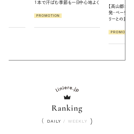
一日中心地よく
地よくうるお
【高山都さんが楽しむデンマーク
ア
発・ベーリングの腕時計】 アクセサ
PROMOTIO
リーとの重ねづけも素敵な大人の
夏スタイル３選
PROMOTION
Ranking
DAILY
/
WEEKLY