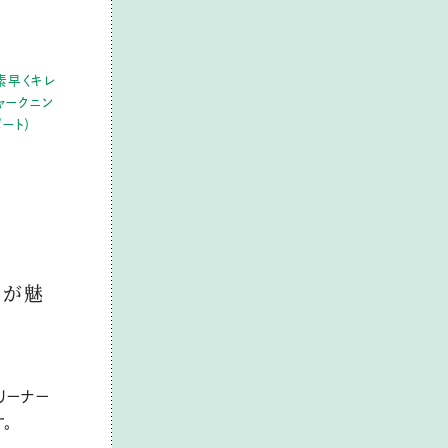
素早くキレ
シャークニン
ート）
ーが魅
リーナー
。