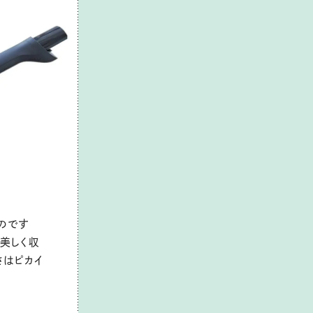
のです
て美しく収
さはピカイ