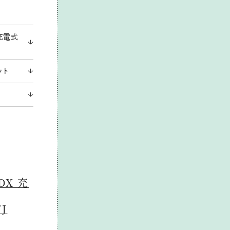
 充電式
ット
DX 充
J