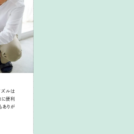
ノズルは
除に便利
もありが