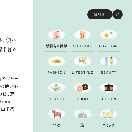
MENU
ト、使っ
最
新
号
&
付
録
Y
O
U
T
U
B
E
F
O
R
T
U
N
E
足【暮ら
F
A
S
H
I
O
N
L
I
F
E
S
T
Y
L
E
B
E
A
U
T
Y
新のシャー
トの使い心
のは、家
H
E
A
L
T
H
F
O
O
D
C
U
L
T
U
R
E
ono
西山千香
北
欧
旅
コ
ミ
ッ
ク