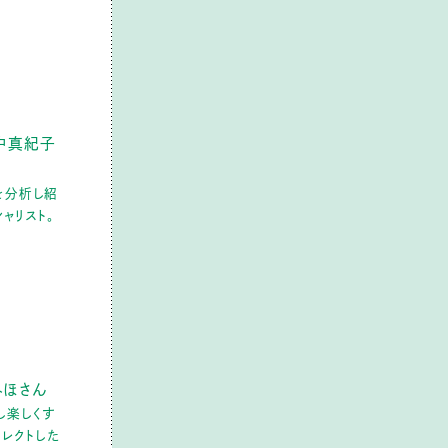
中真紀子
を分析し紹
ャリスト。
圷みほさん
し楽しくす
セレクトした