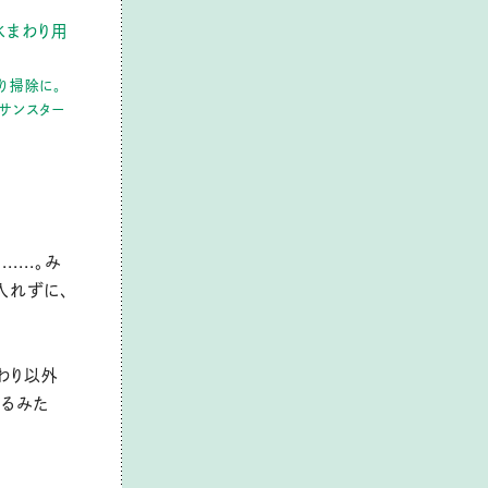
水まわり用
り掃除に。
0／サンスター
...。み
入れずに、
わり以外
えるみた