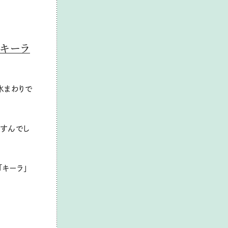
剤キーラ
水まわりで
くすんでし
キーラ」