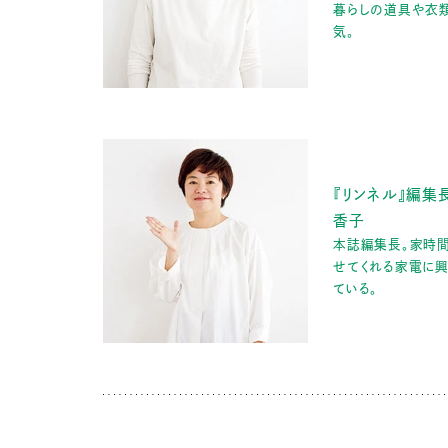
暮らしの道具や衣
気。
『リンネル』編集
香子
本誌編集長。家時
せてくれる家電に
ている。