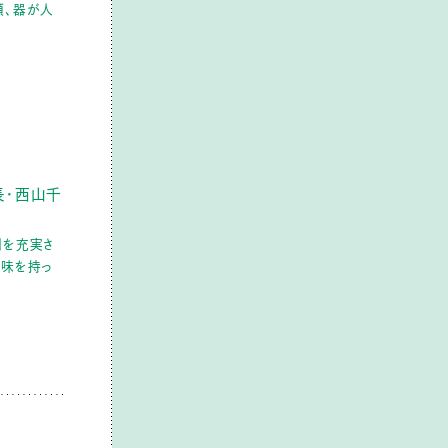
類、器が人
長・西山千
間を充実さ
興味を持っ