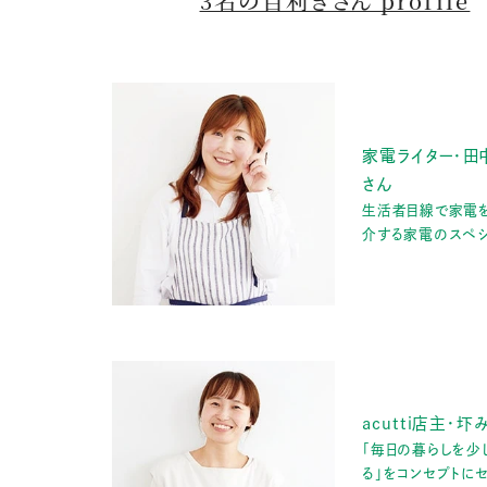
3名の目利きさん profile
家電ライター・田
さん
生活者目線で家電
介する家電のスペシ
acutti店主・
「毎日の暮らしを少
る」をコンセプトに