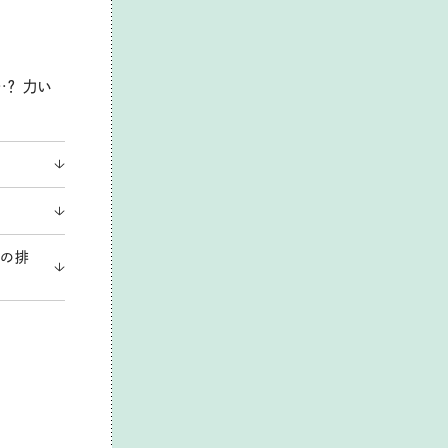
？ 力い
台の排