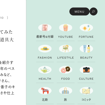
MENU
.10
してみた
最
新
号
&
付
録
Y
O
U
T
U
B
E
F
O
R
T
U
N
E
の道具大
F
A
S
H
I
O
N
L
I
F
E
S
T
Y
L
E
B
E
A
U
T
Y
を紹介す
3年のベス
みなど、
H
E
A
L
T
H
F
O
O
D
C
U
L
T
U
R
E
子さん、
山千香子のキ
すさや仕上
北
欧
旅
コ
ミ
ッ
ク