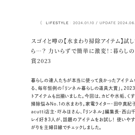
LIFESTYLE
2024.01.10 / UPDATE 2024.06
：
スゴイと噂の【水まわり掃除アイテム】試
ら…？ 力いらずで簡単に激変！：暮らし
賞2023
暮らしの達人たちが本当に使って良かったアイテム
る、毎年恒例の「リンネル暮らしの道具大賞」。202
トアイテムも出揃いました。今回は、カビや水垢、くす
掃除悩みNo.1の水まわり。家電ライター・田中真紀
acutti店主・圷みほさん、『リンネル』編集長・西
レイ好き3人が、話題のアイテムをお試し！ 使いや
がりを主婦目線でチェックしました。