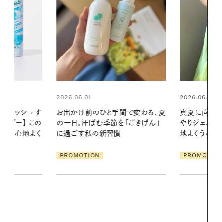
2026.06.01
2026.06.01
間で変わる、夏
真夏に向けて、ハーブが香るひん
暑い夏のナイ
「ごきげん」
やりジェルと出合う。暑い季節に心
える夜の爽
地よくうるおう、軽やかなボディケ
ア
PROMOTIO
PROMOTION