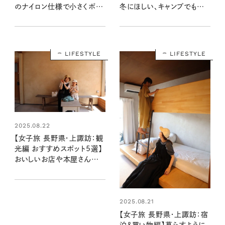
のナイロン仕様で小さくポケ
冬にほしい、キャンプでも街
ッタブル収納できる名品で
でも活躍するダウンやシュー
す」
ズ
LIFESTYLE
LIFESTYLE
2025.08.22
【女子旅 長野県・上諏訪：観
光編 おすすめスポット5選】
おいしいお店や本屋さんな
ど、レトロでおしゃれな街歩き
ガイド
2025.08.21
【女子旅 長野県・上諏訪：宿
泊＆買い物編】暮らすように