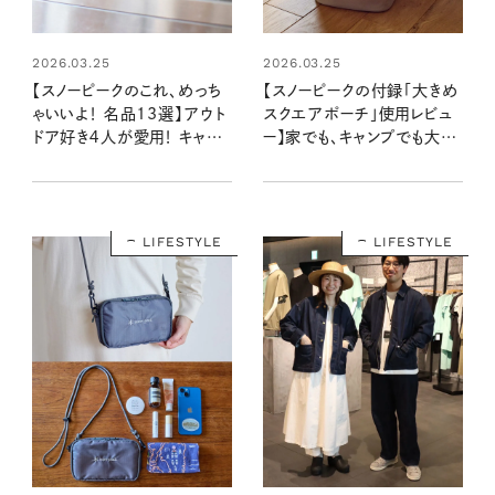
2026.03.25
2026.03.25
【スノーピークのこれ、めっち
【スノーピークの付録「大きめ
ゃいいよ！ 名品13選】アウト
スクエアポーチ」使用レビュ
ドア好き４人が愛用！ キャン
ー】家でも、キャンプでも大活
プギアから着心地のいい衣
躍。シェラカップにピタリ！：
類やリュックまで！
4/20発売リンネル2026年
6月号増刊
LIFESTYLE
LIFESTYLE