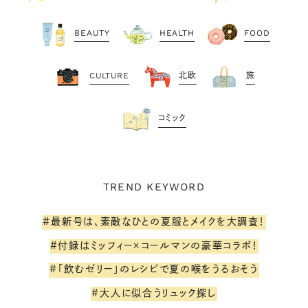
BEAUTY
HEALTH
FOOD
CULTURE
北欧
旅
コミック
TREND KEYWORD
#最新号は、素敵なひとの夏服とメイクを大調査！
#付録はミッフィー×コールマンの豪華コラボ！
#「飲むゼリー」のレシピで夏の喉をうるおそう
#大人に似合うリュック探し