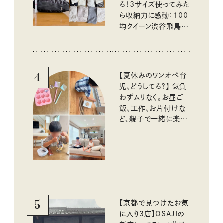
る！3サイズ使ってみた
ら収納力に感動：100
均クイーン渋谷飛鳥の
『本当にいいもの』第
10回③
4
【夏休みのワンオペ育
児、どうしてる？】 気負
わずムリなく。お昼ご
飯、工作、お片付けな
ど、親子で一緒に楽し
める工夫
5
【京都で見つけたお気
に入り3店】OSAJIの