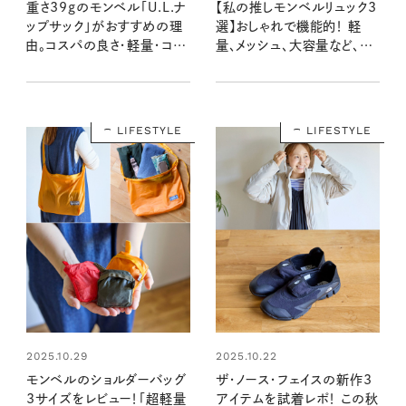
重さ39gのモンベル「U.L.ナ
【私の推しモンベルリュック3
ップサック」がおすすめの理
選】おしゃれで機能的！ 軽
由。コスパの良さ・軽量・コン
量、メッシュ、大容量など、用
パクト・おしゃれが揃う！
途に合わせて持っておくと便
利な3型はコレ！
LIFESTYLE
LIFESTYLE
2025.10.29
2025.10.22
モンベルのショルダーバッグ
ザ・ノース・フェイスの新作3
3サイズをレビュー！「超軽量
アイテムを試着レポ！ この秋