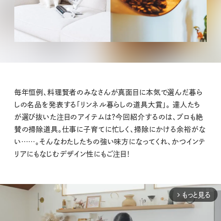
毎年恒例、料理賢者のみなさんが真面目に本気で選んだ暮ら
しの名品を発表する「リンネル暮らしの道具大賞」。 達人たち
が選び抜いた注目のアイテムは？今回紹介するのは、プロも絶
賛の掃除道具。仕事に子育てに忙しく、掃除にかける余裕がな
い……。そんなわたしたちの強い味方になってくれ、かつインテ
リアにもなじむデザイン性にもご注目！
もっと見る
arrow_forward_ios