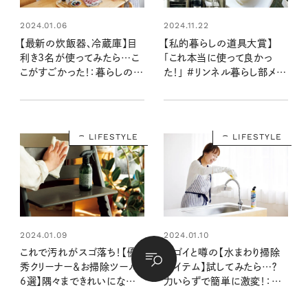
2024.01.06
2024.11.22
【最新の炊飯器、冷蔵庫】目
【私的暮らしの道具大賞】
利き3名が使ってみたら…こ
「これ本当に使って良かっ
こがすごかった！：暮らしの道
た！」 #リンネル暮らし部メン
具大賞2023
バーの心がときめいた便利
アイテム
LIFESTYLE
LIFESTYLE
2024.01.09
2024.01.10
これで汚れがスゴ落ち！【優
スゴイと噂の【水まわり掃除
秀クリーナー＆お掃除ツール
アイテム】試してみたら…？
6選】隅々まできれいになる目
力いらずで簡単に激変！：暮
利きの愛用品：暮らしの道具
らしの道具大賞2023