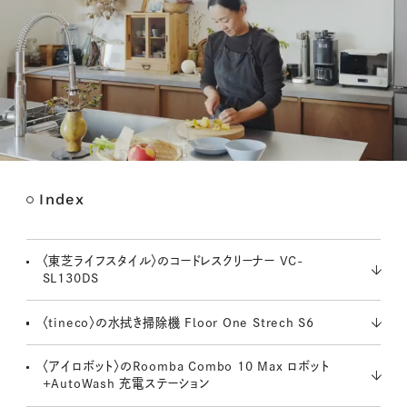
Index
M
u
t
〈東芝ライフスタイル〉のコードレスクリーナー VC-
e
SL130DS
〈tineco〉の水拭き掃除機 Floor One Strech S6
〈アイロボット〉のRoomba Combo 10 Max ロボット
+AutoWash 充電ステーション