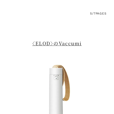
5/7
PAGES
〈ELOD〉のVaccumi