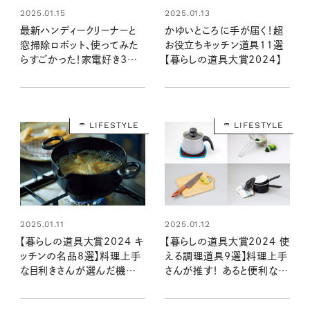
2025.01.15
2025.01.13
最新ハンディークリーナーと
かゆいところに手が届く！超
窓掃除ロボット、使ってみた
お役立ちキッチン道具11選
らすごかった！家電好き3人
【暮らしの道具大賞2024】
も大満足【暮らしの道具大賞
2024】
LIFESTYLE
LIFESTYLE
2025.01.12
2025.01.11
【暮らしの道具大賞2024 使
【暮らしの道具大賞2024 キ
える調理道具9選】料理上手
ッチンの名品8選】料理上手
さんが推す！ あると便利な優
な目利きさんが選んだ機能
秀アイテム
美自慢の逸品は？