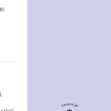
ん
S
FOOD