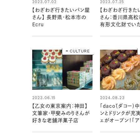
2023.07.25
2023.07.02
【わざわざ行きた
【わざわざ行きたいパン屋
さん：香川県高松
さん】 長野県・松本市の
有形文化財でいた
Ecru
「天満屋サンド」
パンやサンドイッ
CULTURE
2023.06.15
2024.08.23
【乙女の東京案内：神田】
「dacō（ダコー）
文筆家・甲斐みのりさんが
ンとドリンクが充
好きな老舗洋菓子店
ェがオープン！「
タン」に続く注目
へ潜入レポ【わざ