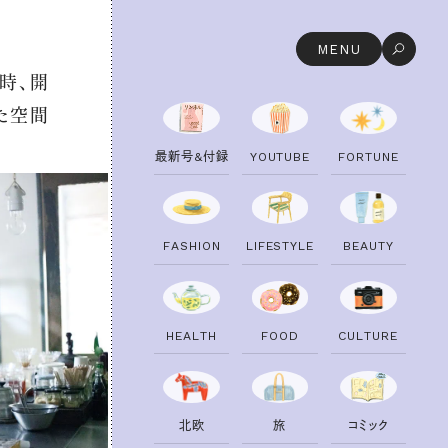
MENU
時、開
た空間
最
新
号
&
付
録
Y
O
U
T
U
B
E
F
O
R
T
U
N
E
F
A
S
H
I
O
N
L
I
F
E
S
T
Y
L
E
B
E
A
U
T
Y
H
E
A
L
T
H
F
O
O
D
C
U
L
T
U
R
E
北
欧
旅
コ
ミ
ッ
ク