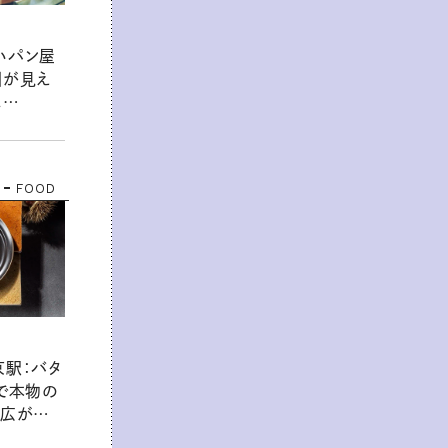
いパン屋
園が見え
ェ
、至福の時間
FOOD
京駅：バタ
るで本物の
り広がる
ーキ