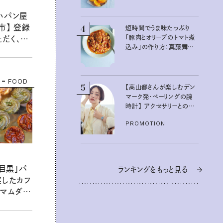
いパン屋
市】 登録
4
短時間でうま味たっぷり
「豚肉とオリーブのトマト煮
だく、
込み」の作り方：真藤舞衣
のやさしい
子さん 夏の不調を整える
チ
発酵レシピ
FOOD
5
【高山都さんが楽しむデン
マーク発・ベーリングの腕
時計】 アクセサリーとの重
ねづけも素敵な大人の夏
PROMOTION
スタイル３選
中目黒」パ
ランキングをもっと見る
実したカフ
アマムダコ
の新店舗
わざ行き