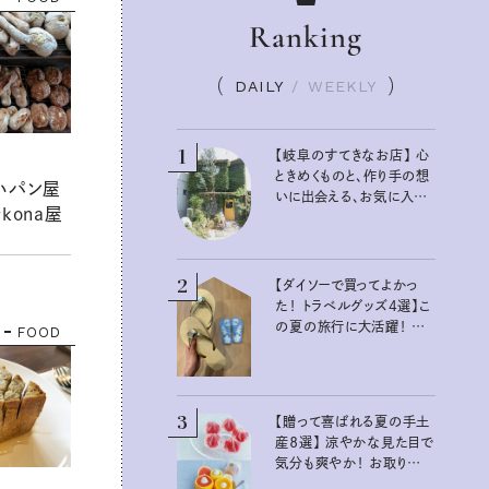
Ranking
DAILY
/
WEEKLY
1
【岐阜のすてきなお店】 心
ときめくものと、作り手の想
いパン屋
いに出会える、お気に入り
kona屋
の雑貨屋さん
2
【ダイソーで買ってよかっ
た！ トラベルグッズ4選】こ
の夏の旅行に大活躍！ か
FOOD
わいくて便利な厳選マスト
バイアイテム
3
【贈って喜ばれる夏の手土
産８選】 涼やかな見た目で
気分も爽やか！ お取り寄
せもできるおすすめギフト