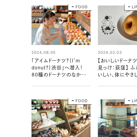
たいパン屋さん】
FOOD
LI
2024.08.05
2024.02.03
「アイムドーナツ？（I’m
【おいしいドーナ
donut？）渋谷」へ潜入！
見っけ：荻窪】 
80種のドーナツのなかで
いしい、体にやさ
人気なのはどれ？注目のグ
らと豆乳の「いっ
ッズもチェック！：おいしいド
つ」
ーナツ屋さん見っけ＠渋谷
FOOD
LI