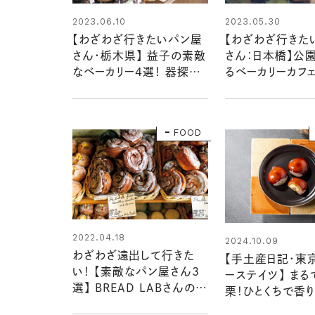
2023.06.10
2023.05.30
【わざわざ行きたいパン屋
【わざわざ行きた
さん・栃木県】 益子の素敵
さん：日本橋】公
なベーカリー4選！ 器探し
るベーカリーカフ
の途中で立ち寄りたいおい
『Parklet』で
しいお店
を味わおう！
FOOD
2022.04.18
2024.10.09
わざわざ遠出して行きた
【手土産日記・東
い！ 【素敵なパン屋さん3
ーステイツ】 ま
選】 BREAD LABさんのお
栗！ひとくちで香
すすめ店
かわいいマロンケ