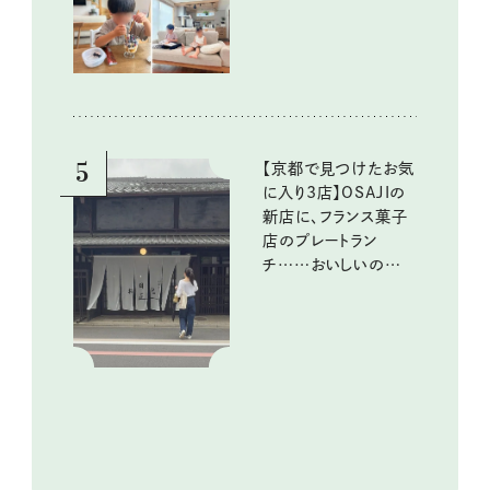
める工夫
5
【京都で見つけたお気
に入り3店】OSAJIの
新店に、フランス菓子
店のプレートラン
チ……おいしいのんび
り街歩き。