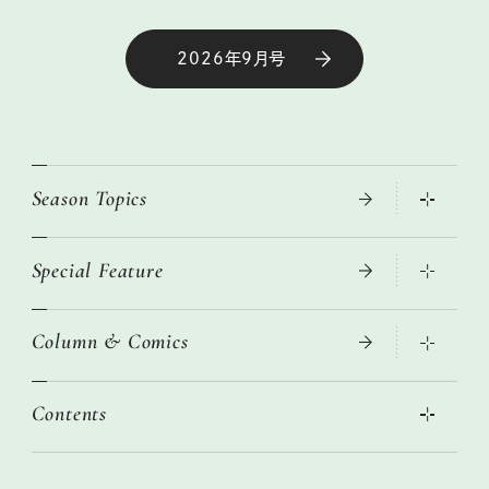
2026年9月号
Season Topics
Special Feature
真夏のひんやりグッズ 2026
大人のリュック探し 2026SS
Column & Comics
ニトリ・イケア・無印良品で賢くおしゃれなインテリア
2026年春夏 トレンドファッションニュース
この春ほしい大人のスニーカー 2026春夏
2026年下半期占い大特集
絶品、お餅レシピ大集合！
Contents
女子旅おすすめスポット 暮らすように心地いいリンネル旅ガイ
ぐれいさん
ド
本当に使える「旅道具」
明日もいい日になりますように
幸せな老後のための リンネルマネー講座
世界のサンタさんに会って来た！
清水みさとの食いしんぼう寄り道サウナ
リンネルおしゃれファッションスナップ