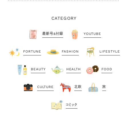
CATEGORY
最新号&付録
YOUTUBE
FORTUNE
FASHION
LIFESTYLE
BEAUTY
HEALTH
FOOD
CULTURE
北欧
旅
コミック