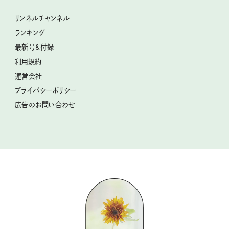
私の住むまち、好きな場所。LOCAL LIFE REPORT
ときめく冬の贈りもの
クグロフの猫
リンネル暮らし部
リンネルチャンネル
リンネル 暮らしの道具大賞
クラフトビール案内
中沢元紀の板前さん入門
リンネルチャンネル
ランキング
ナチュラルメイクレッスン
母の日に贈りたい、お花モチーフのアイテム
空想喫茶トラノコクさんのあの店この店、喫茶訪問日記
おぱんつ君のわくわく楽しい一週間占い
最新号&付録
喜ばれる贈り物手帖
うちねこグランプリ2026、発表！
圷みほさんのゆるっと週末キャンプ通信
毎日が心地よくなるリンネルタロット
利用規約
2026年上半期占い大特集
豆柴・まもるくんの旅日記
運営会社
2025年下半期占い大特集
柳沢小実さんのお散歩するようなゆるり旅
プライバシーポリシー
猫と一緒に心地いい暮らし
広告のお問い合わせ
valoさんのかわいいもの探し
tsukuru & Lin. ツクルアンドリン
kippis（キッピス）
暮らしの時産テクニック
バッグの中身
コウケンテツのヒトワザ巡り
ノーラのフィンランド旅気分
街角ワンデイ