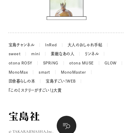
ドーナツハント
吉田羊さんの着物と12のアソビゴコロ
長谷川あかりさんの今週もお疲れ様つまみ
宝島チャンネル
InRed
大人のおしゃれ手帖
sweet
mini
素敵なあの人
リンネル
otona ROSY
SPRiNG
otona MUSE
GLOW
MonoMax
smart
MonoMaster
田舎暮らしの本
宝島すごい！WEB
『このミステリーがすごい！』大賞
© TAKARAJIMASHA,Inc.