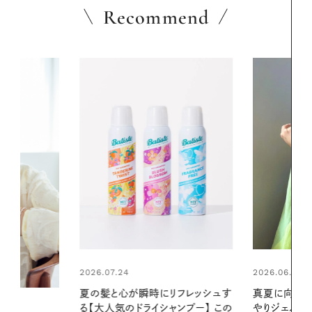
Recommend
2026.06.01
2026.06.01
リフレッシュす
真夏に向けて、ハーブが香るひん
お出かけ前の
ンプー】 この
やりジェルと出合う。暑い季節に心
の一日。汗ば