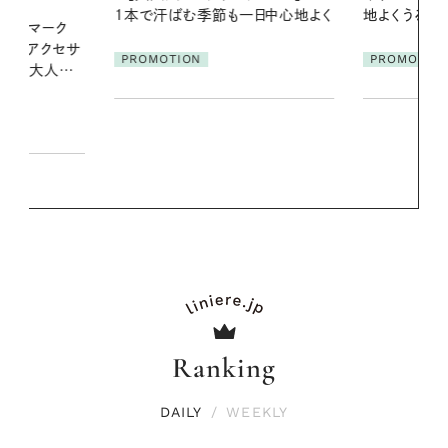
一日中心地よく
地よくうるおう、軽やかなボディケ
に過ごす私
ア
PROMOTION
PROMOTIO
Ranking
DAILY
/
WEEKLY