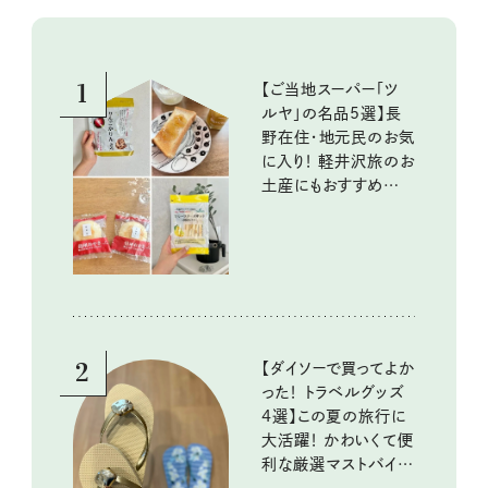
1
【ご当地スーパー「ツ
ルヤ」の名品5選】長
野在住・地元民のお気
に入り！ 軽井沢旅のお
土産にもおすすめのお
いしいもの
2
【ダイソーで買ってよか
った！ トラベルグッズ
4選】この夏の旅行に
大活躍！ かわいくて便
利な厳選マストバイア