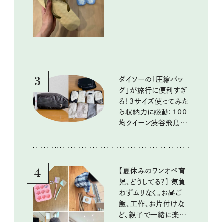
イテム
3
ダイソーの「圧縮バッ
グ」が旅行に便利すぎ
る！3サイズ使ってみた
ら収納力に感動：100
均クイーン渋谷飛鳥の
『本当にいいもの』第
10回③
4
【夏休みのワンオペ育
児、どうしてる？】 気負
わずムリなく。お昼ご
飯、工作、お片付けな
ど、親子で一緒に楽し