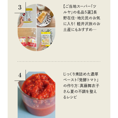
3
【ご当地スーパー「ツ
ルヤ」の名品5選】長
野在住・地元民のお気
に入り！ 軽井沢旅のお
土産にもおすすめのお
いしいもの
4
じっくり煮詰めた濃厚
ペースト「発酵トマト」
の作り方：真藤舞衣子
さん夏の不調を整え
るレシピ