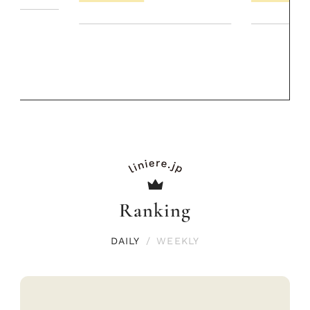
リーとの重ね
夏スタイル３
PROMOTIO
Ranking
DAILY
/
WEEKLY