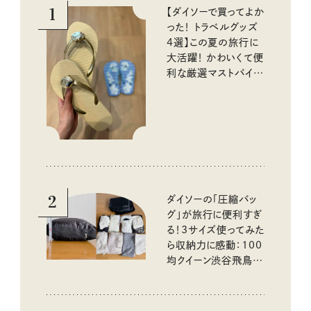
1
【ダイソーで買ってよか
った！ トラベルグッズ
4選】この夏の旅行に
大活躍！ かわいくて便
利な厳選マストバイア
イテム
2
ダイソーの「圧縮バッ
グ」が旅行に便利すぎ
る！3サイズ使ってみた
ら収納力に感動：100
均クイーン渋谷飛鳥の
『本当にいいもの』第
10回③