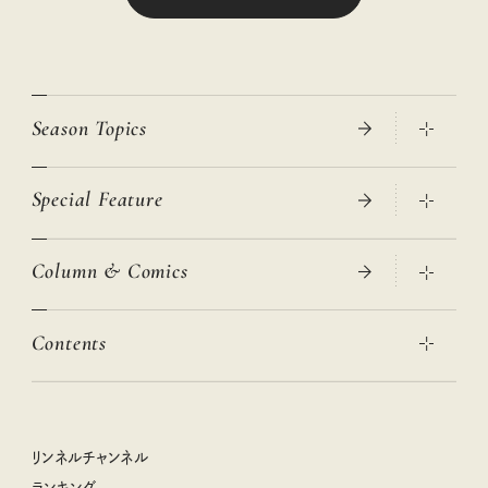
Season Topics
Special Feature
真夏のひんやりグッズ 2026
大人のリュック探し 2026SS
Column & Comics
ニトリ・イケア・無印良品で賢くおしゃれなインテリア
2026年春夏 トレンドファッションニュース
この春ほしい大人のスニーカー 2026春夏
2026年下半期占い大特集
絶品、お餅レシピ大集合！
Contents
女子旅おすすめスポット 暮らすように心地いいリンネル旅ガイ
ぐれいさん
ド
本当に使える「旅道具」
明日もいい日になりますように
幸せな老後のための リンネルマネー講座
世界のサンタさんに会って来た！
清水みさとの食いしんぼう寄り道サウナ
リンネルおしゃれファッションスナップ
私の住むまち、好きな場所。LOCAL LIFE REPORT
ときめく冬の贈りもの
クグロフの猫
リンネル暮らし部
リンネルチャンネル
リンネル 暮らしの道具大賞
クラフトビール案内
中沢元紀の板前さん入門
リンネルチャンネル
ランキング