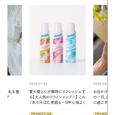
2026.06.01
リフレッシュす
お出かけ前のひと手間で変わる、夏
ンプー】 この
の一日。汗ばむ季節を「ごきげん」
2026.07.21
一日中心地よく
に過ごす私の新習慣
【高山都さん
発・ベーリングの
PROMOTION