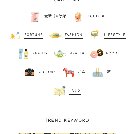
最新号&付録
YOUTUBE
FORTUNE
FASHION
LIFESTYLE
BEAUTY
HEALTH
FOOD
CULTURE
北欧
旅
コミック
TREND KEYWORD