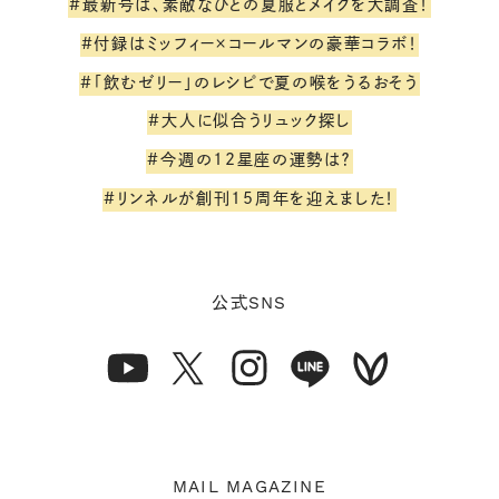
#最新号は、素敵なひとの夏服とメイクを大調査！
#付録はミッフィー×コールマンの豪華コラボ！
#「飲むゼリー」のレシピで夏の喉をうるおそう
#大人に似合うリュック探し
#今週の12星座の運勢は？
#リンネルが創刊15周年を迎えました！
SNS
公式
MAIL MAGAZINE