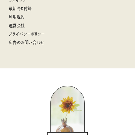
ナチュラルメイクレッスン
母の日に贈りたい、お花モチーフのアイテム
空想喫茶トラノコクさんのあの店この店、喫茶訪問日記
おぱんつ君のわくわく楽しい一週間占い
最新号&付録
喜ばれる贈り物手帖
うちねこグランプリ2026、発表！
圷みほさんのゆるっと週末キャンプ通信
毎日が心地よくなるリンネルタロット
利用規約
2026年上半期占い大特集
豆柴・まもるくんの旅日記
運営会社
2025年下半期占い大特集
柳沢小実さんのお散歩するようなゆるり旅
プライバシーポリシー
猫と一緒に心地いい暮らし
広告のお問い合わせ
valoさんのかわいいもの探し
tsukuru & Lin. ツクルアンドリン
kippis（キッピス）
暮らしの時産テクニック
バッグの中身
コウケンテツのヒトワザ巡り
ノーラのフィンランド旅気分
街角ワンデイ
ドーナツハント
吉田羊さんの着物と12のアソビゴコロ