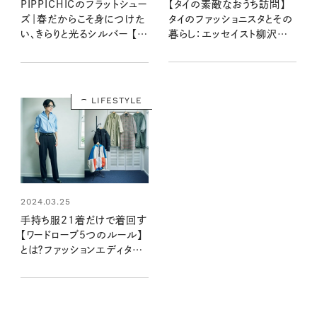
【タイの素敵なおうち訪問】
PIPPICHICのフラットシュー
タイのファッショニスタとその
ズ｜春だからこそ身につけた
暮らし：エッセイスト柳沢小
い、きらりと光るシルバー 【大
実さんのタイ旅行記 第8話
人女子の足もとおしゃれ】
LIFESTYLE
2024.03.25
手持ち服21着だけで着回す
【ワードローブ5つのルール】
とは？ファッションエディター
昼田祥子さんに聞く