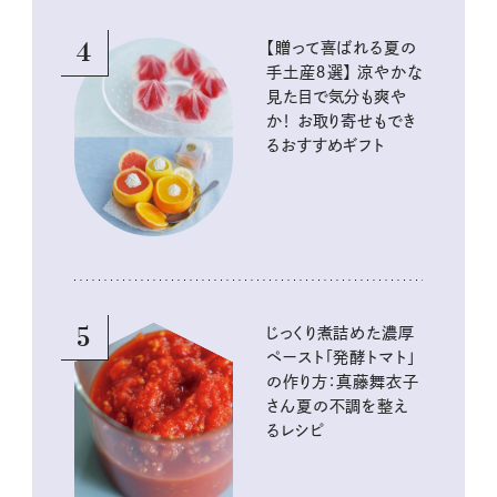
4
【贈って喜ばれる夏の
手土産８選】 涼やかな
見た目で気分も爽や
か！ お取り寄せもでき
るおすすめギフト
5
じっくり煮詰めた濃厚
ペースト「発酵トマト」
の作り方：真藤舞衣子
さん夏の不調を整え
るレシピ