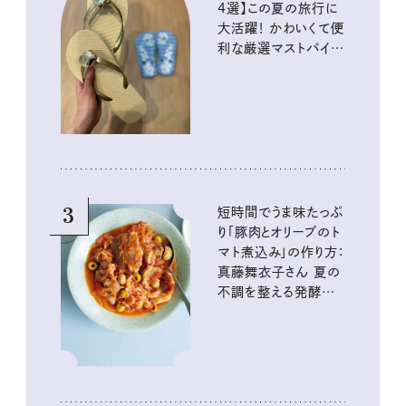
4選】この夏の旅行に
大活躍！ かわいくて便
利な厳選マストバイア
イテム
3
短時間でうま味たっぷ
り「豚肉とオリーブのト
マト煮込み」の作り方：
真藤舞衣子さん 夏の
不調を整える発酵レ
シピ