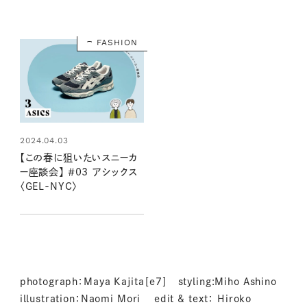
FASHION
2024.04.03
【この春に狙いたいスニーカ
ー座談会】 ＃03 アシックス
〈GEL-NYC〉
photograph：Maya Kajita［e7］ styling:Miho Ashino
illustration：Naomi Mori edit & text： Hiroko