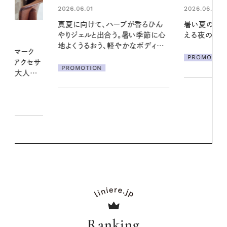
2026.06.01
2026.06.01
ブが香るひん
暑い夏のナイトルーティン。私を整
お出かけ前の
暑い季節に心
える夜の爽やかご褒美ケア
の一日。汗ば
かなボディケ
に過ごす私
PROMOTION
PROMOTIO
Ranking