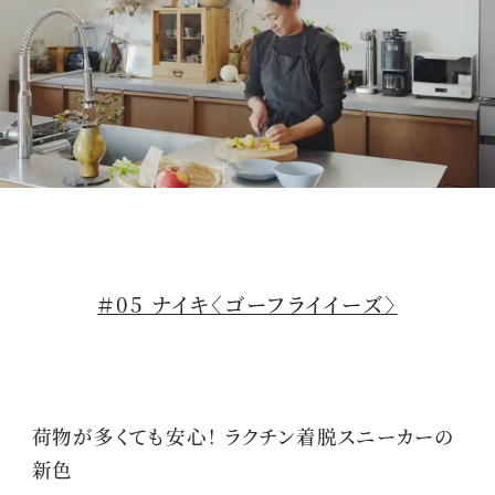
M
u
t
＃05 ナイキ〈ゴーフライイーズ〉
e
荷物が多くても安心！ ラクチン着脱スニーカーの
新色