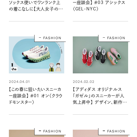
ソックス使いでワンランク上
ー座談会】 ＃03 アシックス
の着こなしに【大人女子の足
〈GEL-NYC〉
もとおしゃれ】
FASHION
FASHION
2024.04.01
2024.02.02
【この春に狙いたいスニーカ
【アディダス オリジナルス
ー座談会】 ＃01 オン〈クラウ
「ガゼル」のスニーカーが人
ドモンスター〉
気上昇中】 デザイン、新作、
サイズ感は？ 詳しい2人が解
説 Vol.2
FASHION
FASHION