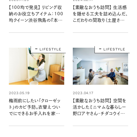
【100均で発見】 リビング収
【素敵なおうち訪問】 生活感
納のお役立ちアイテム：100
を隠せる工夫を詰め込んだ、
均クイーン渋谷飛鳥の『本当
こだわりの間取り（土屋さん
にいいもの』第2回
宅前編）
LIFESTYLE
LIFESTYLE
2023.05.19
2023.04.17
梅雨前にしたい「クローゼッ
【素敵なおうち訪問】 空間を
ト」のカビ予防。衣替えつい
活かしたミニマムな暮らしー
でにできるお手入れを家事
野口アヤさん・チダコウイチ
のプロに聞いた
さん宅