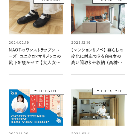
2024.02.19
2023.12.16
NAOTのワンストラップシュ
【マンションリノベ】 暮らしの
ーズ｜ユニクロ×マリメッコの
変化に対応できる自由度の
靴下を覗かせて 【大人女子
高い間取りや収納 （髙橋さ
の足もとおしゃれ】
ん宅後編）
LIFESTYLE
LIFESTYLE
2023.11.20
2024.02.11