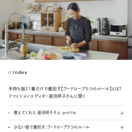
Index
M
u
t
手持ち服21着だけで着回す【ワードローブ5つのルール】とは？
e
ファッションエディター昼田祥子さんに聞く
教えてくれた 昼田祥子さん profile
少ない服で着回す、ワードローブ5つのルール