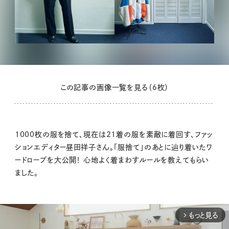
この記事の画像一覧を見る（6枚）
1000枚の服を捨て、現在は21着の服を素敵に着回す、ファッ
ションエディター昼田祥子さん。「服捨て」のあとに辿り着いたワ
ードローブを大公開！ 心地よく着まわすルールを教えてもらい
ました。
もっと見る
arrow_forward_ios