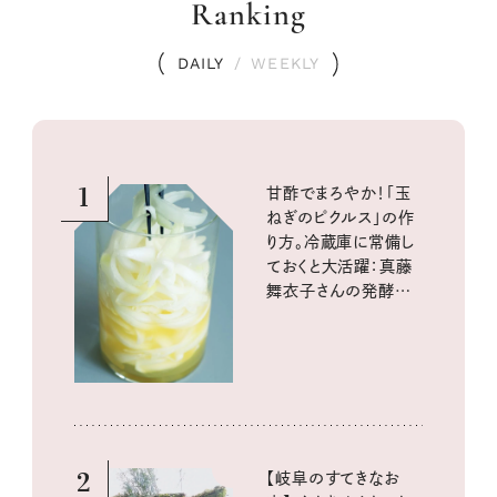
Ranking
DAILY
/
WEEKLY
1
甘酢でまろやか！「玉
ねぎのピクルス」の作
り方。冷蔵庫に常備し
ておくと大活躍：真藤
舞衣子さんの発酵と
酸味の仕込みごはん
2
【岐阜のすてきなお