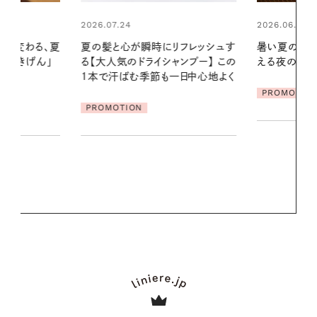
2026.06.01
リフレッシュす
暑い夏のナイトルーティン。私を整
ンプー】 この
える夜の爽やかご褒美ケア
2026.07.21
一日中心地よく
【高山都さん
PROMOTION
発・ベーリングの
リーとの重ね
夏スタイル３
PROMOTIO