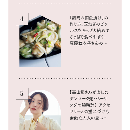
4
「鶏肉の南蛮漬け」の
作り方。玉ねぎのピク
ルスをたっぷり絡めて
さっぱり食べやすく：
真藤舞衣子さんの発
酵と酸味レシピ
5
【高山都さんが楽しむ
デンマーク発・ベーリ
ングの腕時計】 アクセ
サリーとの重ねづけも
素敵な大人の夏スタイ
ル３選