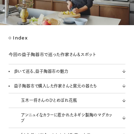
Index
M
u
t
今回の益子陶器市で巡った作家さん＆スポット
e
歩いて巡る、益子陶器市の魅力
益子陶器市で購入した作家さんと窯元の器たち
玉木一将さんのひとめぼれ花瓶
アンニュイなカラーに惹かれたネギシ製陶のマグカッ
プ