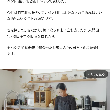
ベント「益子陶器市」へ行ってきました。
今回は自宅用の器や、プレゼント用に素敵なものがあればいい
なあと思いながらの訪問です。
器を探して歩きながら、気になるお店に立ち寄ったり、人間国
宝・濱田庄司の旧宅を訪れたり。
そんな益子陶器市で出会ったお気に入りの器たちをご紹介し
ます。
もっと見る
arrow_forward_ios