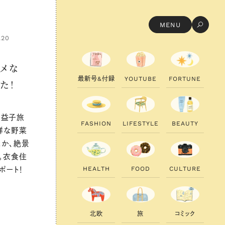
MENU
.20
ルメな
最
新
号
&
付
録
Y
O
U
T
U
B
E
F
O
R
T
U
N
E
た！
、益子旅
F
A
S
H
I
O
N
L
I
F
E
S
T
Y
L
E
B
E
A
U
T
Y
鮮な野菜
か、絶景
。衣食住
H
E
A
L
T
H
F
O
O
D
C
U
L
T
U
R
E
ポート！
北
欧
旅
コ
ミ
ッ
ク