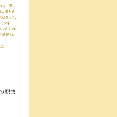
ti」主宰。
に、夫と娘
末はファミリ
。リンネ
圷みほさんの
プ通信」も
0n
道の駅ま