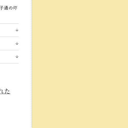
益子通の圷
れた