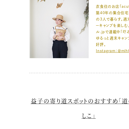
衣食住のお店「acut
築40年の集合住宅
の3人で暮らす。週
ーキャンプを楽しむ
ル.jpで連載中「
ゆるっと週末キャン
好評。
Instagram：＠mih
益子の寄り道スポットのおすすめ「
しこ」