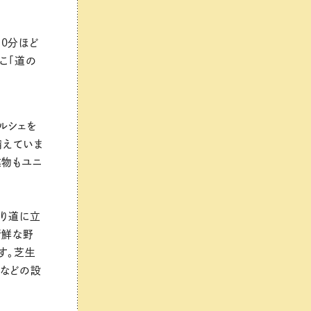
0分ほど
こ「道の
ルシェを
備えていま
建物もユニ
帰り道に立
新鮮な野
す。芝生
レなどの設