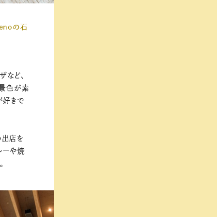
eenoの石
ザなど、
の景色が素
が好きで
の出店を
レーや焼
。