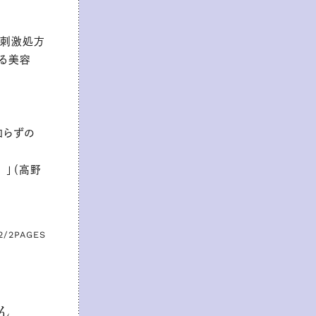
低刺激処方
ける美容
知らずの
 」（高野
2/2
PAGES
ん