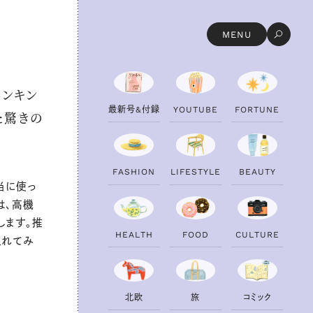
MENU
ランキン
最
新
号
&
付
録
Y
O
U
T
U
B
E
F
O
R
T
U
N
E
た驚きの
F
A
S
H
I
O
N
L
I
F
E
S
T
Y
L
E
B
E
A
U
T
Y
当に使っ
は、高機
します。推
H
E
A
L
T
H
F
O
O
D
C
U
L
T
U
R
E
入れてみ
北
欧
旅
コ
ミ
ッ
ク