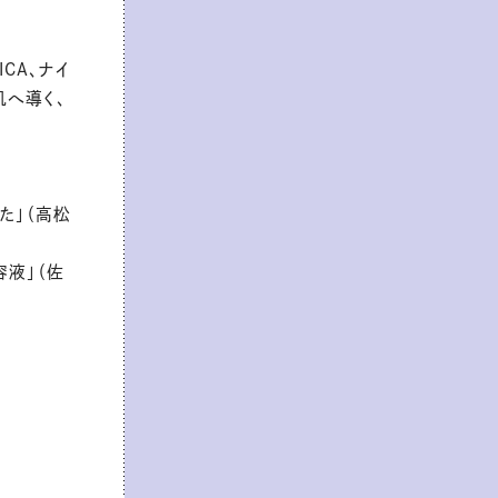
CA、ナイ
肌へ導く、
た」（高松
容液」（佐