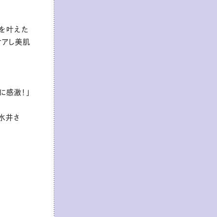
アを叶えた
ケアし美肌
に感激！」
水井さ