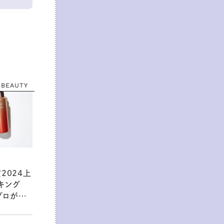
BEAUTY
2024上
キング
なるテクス
く汚れをオ