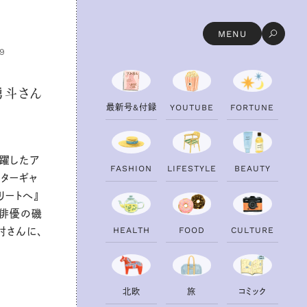
MENU
19
勇斗さん
最
新
号
&
付
録
Y
O
U
T
U
B
E
F
O
R
T
U
N
E
活躍したア
F
A
S
H
I
O
N
L
I
F
E
S
T
Y
L
E
B
E
A
U
T
Y
ンターギャ
リートへ』
、俳優の磯
H
E
A
L
T
H
F
O
O
D
C
U
L
T
U
R
E
村さんに、
北
欧
旅
コ
ミ
ッ
ク