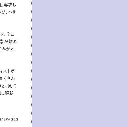
頃。専攻し
び、ヘリ
き。そこ
く歳が離れ
好みがわ
ィストが
たくさん
うと、見て
す。解釈
2/3
PAGES