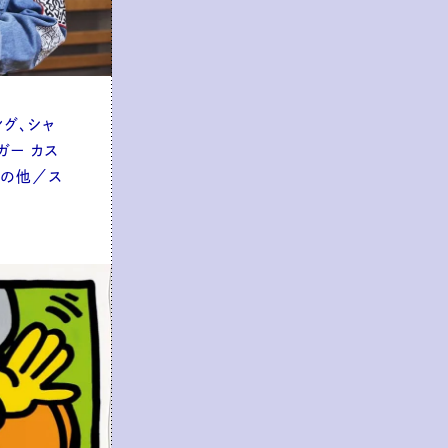
ング、シャ
ガー カス
その他／ス