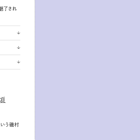
魅了され
頃
という磯村