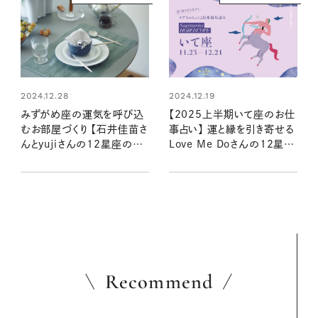
2024.12.28
2024.12.19
みずがめ座の運気を呼び込
【2025上半期いて座のお仕
むお部屋づくり 【石井佳苗さ
事占い】 運と縁を引き寄せる
んとyujiさんの12星座のシ
Love Me Doさんの12星座
ャドームーンで読むインテリ
星読み
ア】
Recommend