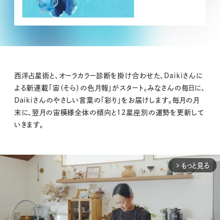
西洋占星術と、オーラカラー診断を掛け合わせた、Daikiさんに
よる新連載「宙（そら）の色月報」がスタート。みなさんの毎日に、
Daikiさんのやさしい言葉の「彩り」をお届けします。毎月の月
末に、翌月の宙模様全体の傾向と12星座別の運勢を更新して
いきます。
もっと見る
arrow_forward_ios