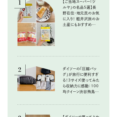
1
【ご当地スーパー「ツ
ルヤ」の名品5選】長
野在住・地元民のお気
に入り！ 軽井沢旅のお
土産にもおすすめのお
いしいもの
2
ダイソーの「圧縮バッ
グ」が旅行に便利すぎ
る！3サイズ使ってみた
ら収納力に感動：100
均クイーン渋谷飛鳥の
『本当にいいもの』第
10回③
【ダイソーで買ってよか