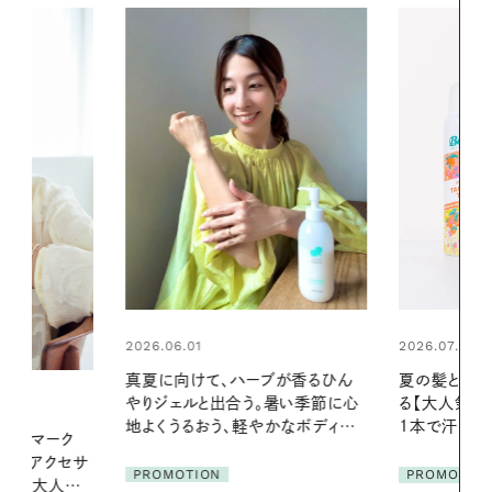
2026.07.24
2026.06.01
ブが香るひん
夏の髪と心が瞬時にリフレッシュす
お出かけ前の
暑い季節に心
る【大人気のドライシャンプー】 この
の一日。汗ば
かなボディケ
1本で汗ばむ季節も一日中心地よく
に過ごす私
PROMOTION
PROMOTIO