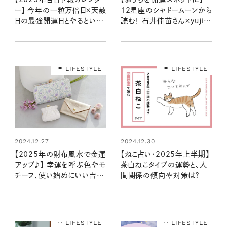
ー】 今年の一粒万倍日×天赦
12星座のシャドームーンから
日の最強開運日とやるといい
読む！ 石井佳苗さん×yujiさ
ことリストは？
んの自分を“整える”インテリ
ア
LIFESTYLE
LIFESTYLE
2024.12.27
2024.12.30
【2025年の財布風水で金運
【ねこ占い・2025年上半期】
アップ♪】 幸運を呼ぶ色やモ
茶白ねこタイプの運勢と、人
チーフ、使い始めにいい吉日
間関係の傾向や対策は？
は？ 強力な巳年の運をキャッ
チ！
LIFESTYLE
LIFESTYLE