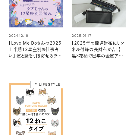
2024.12.19
2025.01.17
【Love Me Doさんの2025
【2025年の開運財布にリン
上半期12星座別お仕事占
ネル付録の長財布が吉！】
い】 運と縁を引き寄せるラブ
黒×花柄で巳年の金運アッ
ちゃんの星読み
プを叶えよう！：3月号増刊付
録
LIFESTYLE