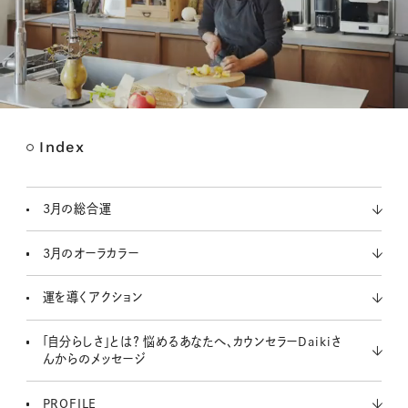
Index
M
u
t
3月の総合運
e
3月のオーラカラー
運を導くアクション
「自分らしさ」とは？ 悩めるあなたへ、カウンセラーDaikiさ
んからのメッセージ
PROFILE