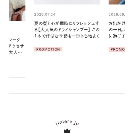
2026.06.01
2026.06.01
リフレッシュす
お出かけ前のひと手間で変わる、夏
真夏に向けて
ンプー】 この
の一日。汗ばむ季節を「ごきげん」
やりジェルと
一日中心地よく
に過ごす私の新習慣
地よくうるお
ア
PROMOTION
PROMOTIO