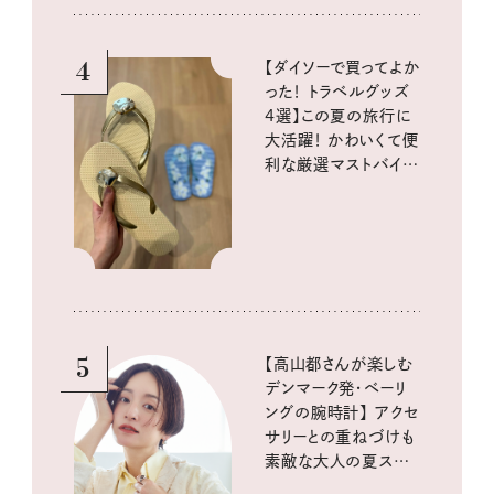
4
【ダイソーで買ってよか
った！ トラベルグッズ
4選】この夏の旅行に
大活躍！ かわいくて便
利な厳選マストバイア
イテム
5
【高山都さんが楽しむ
デンマーク発・ベーリ
ングの腕時計】 アクセ
サリーとの重ねづけも
素敵な大人の夏スタイ
ル３選