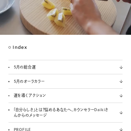
Index
M
u
t
5月の総合運
e
5月のオーラカラー
運を導くアクション
「自分らしさ」とは？悩めるあなたへ、カウンセラーDaikiさ
んからのメッセージ
PROFILE