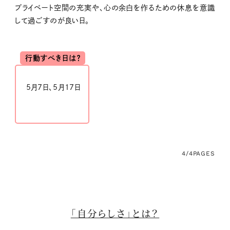
プライベート空間の充実や、心の余白を作るための休息を意識
して過ごすのが良い日。
行動すべき日は？
5
月
7
日、
5
月
17
日
4/4
PAGES
「自分らしさ」とは？