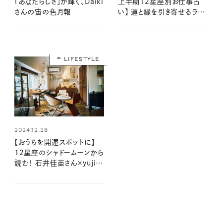
「あなたらしさ」が輝く、Daiki
上半期12星座別お仕事占
さんの宙の色月報
い】 運と縁を引き寄せるラブ
ちゃんの星読み
LIFESTYLE
2024.12.28
【おうちを開運スポットに】
12星座のシャドームーンから
読む！ 石井佳苗さん×yujiさ
んの自分を“整える”インテリ
ア