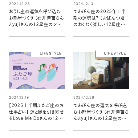
2024.12.28
2024.12.13
おうし座の運気を呼び込む
てんびん座の2025年上半
お部屋づくり 【石井佳苗さん
期の運勢は？ 【おぱんつ君
とyujiさんの12星座のシャド
のわくわく楽しい12星座占
ームーンで読むインテリア】
い】
LIFESTYLE
LIFESTYLE
2024.12.19
2024.12.28
【2025上半期ふたご座のお
てんびん座の運気を呼び込
仕事占い】 運と縁を引き寄せ
むお部屋づくり 【石井佳苗さ
るLove Me Doさんの12星
んとyujiさんの12星座のシ
座星読み
ャドームーンで読むインテリ
ア】