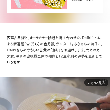
西洋占星術と、オーラカラー診断を掛け合わせた、Daikiさんに
よる新連載「宙（そら）の色月報」がスタート。みなさんの毎日に、
Daikiさんのやさしい言葉の「彩り」をお届けします。毎月の月
末に、翌月の宙模様全体の傾向と12星座別の運勢を更新して
いきます。
もっと見る
arrow_forward_ios