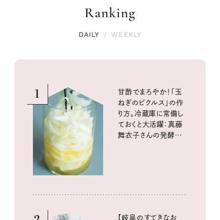
Ranking
DAILY
/
WEEKLY
1
甘酢でまろやか！「玉
ねぎのピクルス」の作
り方。冷蔵庫に常備し
ておくと大活躍：真藤
舞衣子さんの発酵と
酸味の仕込みごはん
2
【岐阜のすてきなお