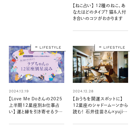
【ねこ占い】 12種のねこ、あ
なたはどのタイプ？ 猫&人付
き合いのコツがわかります
LIFESTYLE
LIFESTYLE
2024.12.19
2024.12.28
【Love Me Doさんの2025
【おうちを開運スポットに】
上半期12星座別お仕事占
12星座のシャドームーンから
い】 運と縁を引き寄せるラブ
読む！ 石井佳苗さん×yujiさ
ちゃんの星読み
んの自分を“整える”インテリ
ア