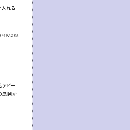
け入れる
3/4
PAGES
己アピー
の展開が