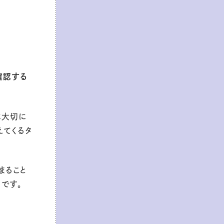
確認する
に大切に
えてくるタ
まること
です。