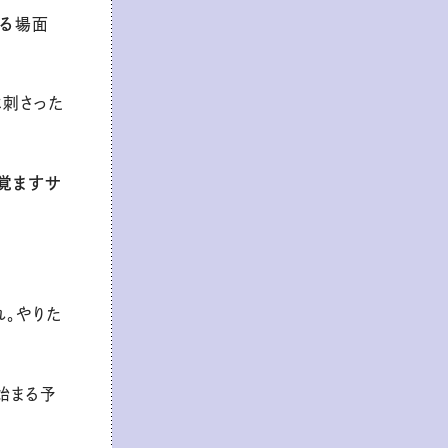
る
場面
に刺さった
覚ますサ
れ。やりた
始まる予