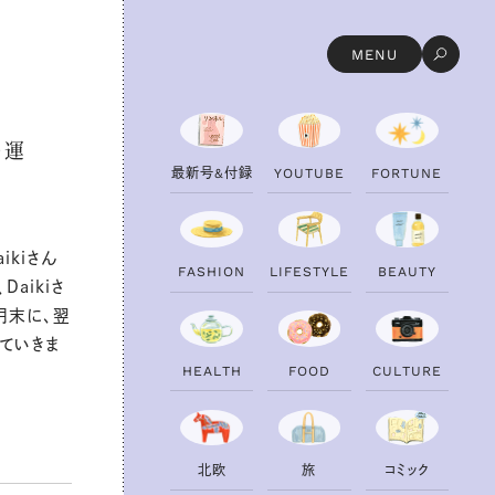
MENU
の運
最
新
号
&
付
録
Y
O
U
T
U
B
E
F
O
R
T
U
N
E
kiさん
F
A
S
H
I
O
N
L
I
F
E
S
T
Y
L
E
B
E
A
U
T
Y
aikiさ
月末に、翌
ていきま
H
E
A
L
T
H
F
O
O
D
C
U
L
T
U
R
E
北
欧
旅
コ
ミ
ッ
ク