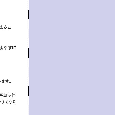
止まるこ
を癒やす時
ます。
。本当は休
やすくなり