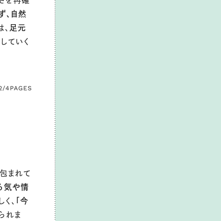
さを再確
ず、自然
は、
足元
戻していく
2/4
PAGES
包まれて
る気や情
しく、
「今
られま