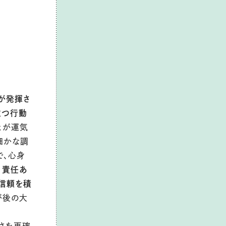
が発揮さ
立つ行動
と
が運気
細かな調
で、心身
、
責任あ
信頼を積
が後の大