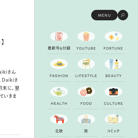
MENU
】
最
新
号
&
付
録
Y
O
U
T
U
B
E
F
O
R
T
U
N
E
kiさん
F
A
S
H
I
O
N
L
I
F
E
S
T
Y
L
E
B
E
A
U
T
Y
aikiさ
月末に、翌
ていきま
H
E
A
L
T
H
F
O
O
D
C
U
L
T
U
R
E
北
欧
旅
コ
ミ
ッ
ク