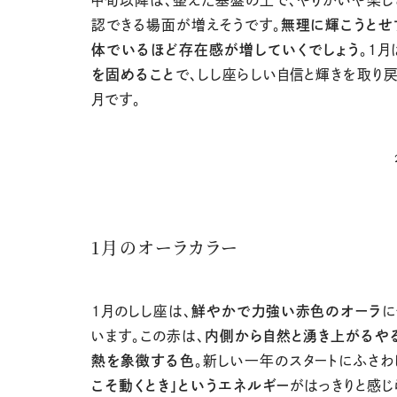
中旬以降は、整えた基盤の上で、やりがいや楽し
認できる場面が増えそうです。
無理に輝こうとせ
体でいるほど存在感が増していくでしょう
。
1
月
を固めること
で、しし座らしい自信と輝きを取り
月です。
1月のオーラカラー
1
月のしし座は、
鮮やかで力強い赤色のオーラ
に
います。この赤は、
内側から自然と湧き上がるや
熱を象徴する色
。新しい一年のスタートにふさわ
こそ動くとき」というエネルギー
がはっきりと感じ