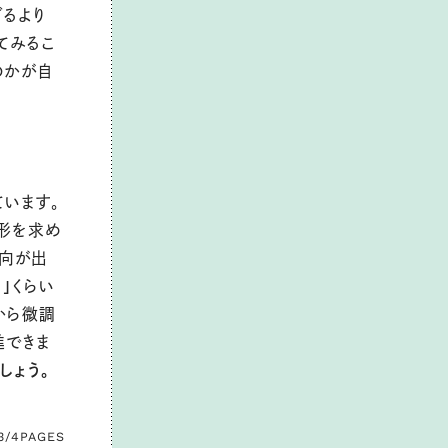
ぎるより
てみるこ
のかが自
ています。
い形を求め
傾向が出
」
くらい
から微調
進できま
しょう。
3/4
PAGES