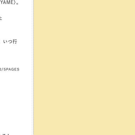
AME〉。
た
！ いつ行
2/5
PAGES