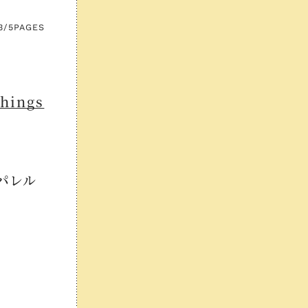
3/5
PAGES
hings
パレル