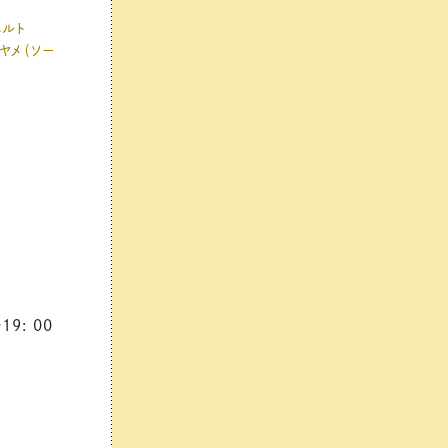
ベルト
メヤメ（ソー
19: 00