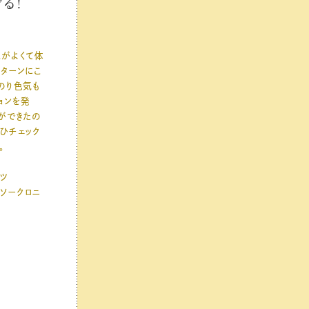
る！
がよくて体
ターンにこ
のり色気も
ョンを発
ができたの
ひチェック
。
ャツ
（ソークロニ