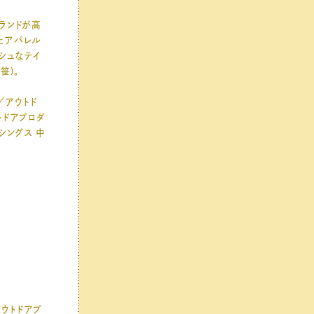
ランドが高
たアパレル
ッシュなテイ
笹)。
0／アウトド
トドアプロダ
シングス 中
アウトドアプ