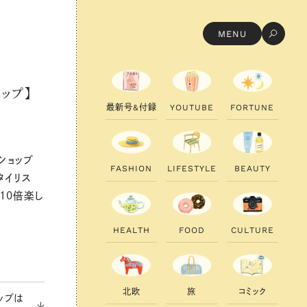
MENU
ップ】
最
新
号
&
付
録
Y
O
U
T
U
B
E
F
O
R
T
U
N
E
ショップ
F
A
S
H
I
O
N
L
I
F
E
S
T
Y
L
E
B
E
A
U
T
Y
タイリス
10倍楽し
H
E
A
L
T
H
F
O
O
D
C
U
L
T
U
R
E
北
欧
旅
コ
ミ
ッ
ク
ップは