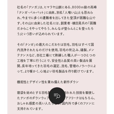
社名の「ナンガ」は、ヒマラヤ山脈にある、8000m級の高峰
「ナンガ・パルバット」に由来。別名「人喰い山」とも恐れら
れ、今までに多くの遭難者を出してきた登頂が困難な山で
す。その山に由来した社名には、創業者・横田晃氏の「困難
だからこそやってやろう、みんなが登らんとこを登ったろ
う」という思いが込められています。
その「ナンガ」の最大のこだわりは羽毛。羽毛はすべて国
内洗浄されたものだけを使用。羽毛の吹込み、縫製、メン
テナンスなど、自社工場にて熟練した職人が一つひとつの
工程を丁寧に行うことで、安全性と品質の高い製品を展
開。長年培ってきた羽毛の選定、洗毛、管理のノウハウによ
って、より暖かく、心地よい羽毛製品を作り続けています。
機能性とデザイン性を兼ね備えた新作ダウン
寝袋を始めとする羽毛製品作りで培われた技術を駆使し
たナンガのダウンウェアは、アウトドアフリークはもちろん、
おしゃれ感度の高い人たちまで、国内外で多くのファンに
支持されています。