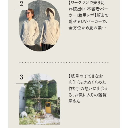
2
【ワークマンで売り切
れ続出中「不審者パー
カー」着用レポ】顔まで
隠せるUVパーカーで、
全方位から夏の紫外
線をブロック
3
【岐阜のすてきなお
店】 心ときめくものと、
作り手の想いに出会え
る、お気に入りの雑貨
屋さん