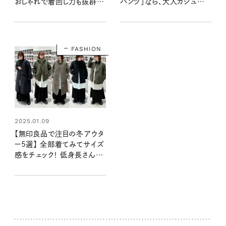
おしゃれで着回し力も抜群な
パンツ」なら、大人カジュア
優秀アイテムが勢揃い！
ルに着こなせます！
FASHION
2025.01.09
【無印良品で注目の冬アウタ
ー5選】 全部着てみてサイズ
感をチェック！ 低身長さんが
狙うべきサイズはコレ！