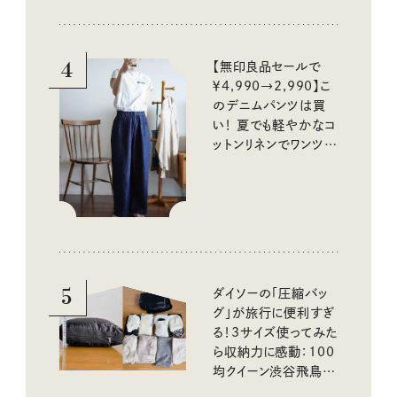
4
【無印良品セールで
￥4,990→2,990】こ
のデニムパンツは買
い！ 夏でも軽やかなコ
ットンリネンでワンツー
コーデに大活躍！
5
ダイソーの「圧縮バッ
グ」が旅行に便利すぎ
る！3サイズ使ってみた
ら収納力に感動：100
均クイーン渋谷飛鳥の
『本当にいいもの』第