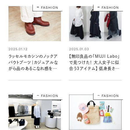
FASHION
FASHION
2025.01.12
2025.01.03
ラッセルモカシンのノックア
【無印良品の「MUJI Labo」
バウトブーツ｜カジュアルな
で見つけた！ 大人女子に似
がら品のあるこなれ感をプラ
合う3アイテム】 低身長さん
ス 【大人女子の足もとおしゃ
必見の冬のカジュアルコー
れ】
デ
FASHION
FASHION