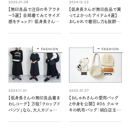
2025.01.09
2024.12.23
【無印良品で注目の冬アウタ
【低身長さんが無印良品で買
ー5選】 全部着てみてサイズ
ってよかったアイテム4選】
感をチェック！ 低身長さんが
おしゃれで着回し力も抜群な
狙うべきサイズはコレ！
優秀アイテムが勢揃い！
FASHION
FASHION
2024.11.01
2025.01.07
【低身長さんの無印良品着ま
【おしゃれさんの愛用バッグ
わしコーデ】 万能「クロップド
と中身を公開】 #06 クルマ
パンツ」なら、大人カジュア
キの帆布バッグ：胡白店主の
ルに着こなせます！
加藤みちるさん