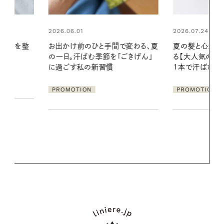
2026.07.24
間で変わる、夏
夏の髪と心が瞬時にリフレッシュす
「ごきげん」
る【大人気のドライシャンプー】 この
2026.07.21
1本で汗ばむ季節も一日中心地よく
【高山都さん
発・ベーリングの
PROMOTION
リーとの重ね
夏スタイル３
PROMOTIO