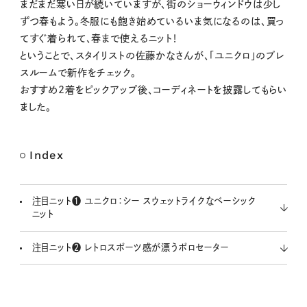
M
まだまだ寒い日が続いていますが、街のショーウィンドウは少し
u
ずつ春もよう。冬服にも飽き始めているいま気になるのは、買っ
t
てすぐ着られて、春まで使えるニット！
e
ということで、スタイリストの佐藤かなさんが、「ユニクロ」のプレ
スルームで新作をチェック。
おすすめ2着をピックアップ後、コーディネートを披露してもらい
ました。
Index
注目ニット❶ ユニクロ：シー スウェットライクなベーシック
ニット
注目ニット❷ レトロスポーツ感が漂うポロセーター