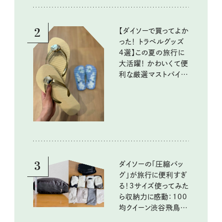
2
【ダイソーで買ってよか
った！ トラベルグッズ
4選】この夏の旅行に
大活躍！ かわいくて便
利な厳選マストバイア
イテム
3
ダイソーの「圧縮バッ
グ」が旅行に便利すぎ
る！3サイズ使ってみた
ら収納力に感動：100
均クイーン渋谷飛鳥の
『本当にいいもの』第