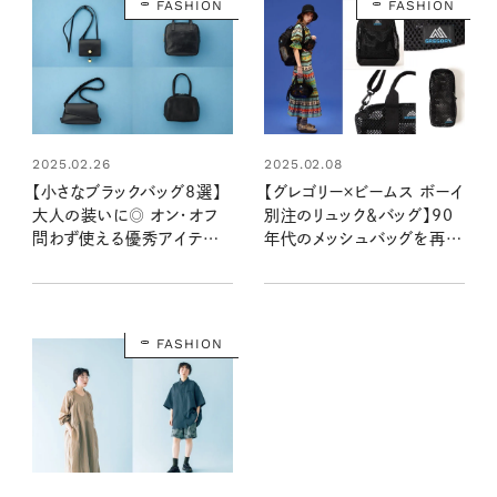
FASHION
FASHION
2025.02.26
2025.02.08
【小さなブラックバッグ8選】
【グレゴリー×ビームス ボーイ
大人の装いに◎ オン・オフ
別注のリュック＆バッグ】90
問わず使える優秀アイテム
年代のメッシュバッグを再現
が集合！
した、懐かしいのに新鮮なヴ
ィンテージコレクションを発
売！
FASHION