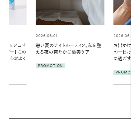
2026.06.01
2026.06.01
ィン。私を整
お出かけ前のひと手間で変わる、夏
真夏に向けて
美ケア
の一日。汗ばむ季節を「ごきげん」
やりジェルと
に過ごす私の新習慣
地よくうるお
ア
PROMOTION
PROMOTIO