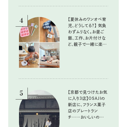
10回③
4
【夏休みのワンオペ育
児、どうしてる？】 気負
わずムリなく。お昼ご
飯、工作、お片付けな
ど、親子で一緒に楽し
める工夫
5
【京都で見つけたお気
に入り3店】OSAJIの
新店に、フランス菓子
店のプレートラン
チ……おいしいのんび
り街歩き。