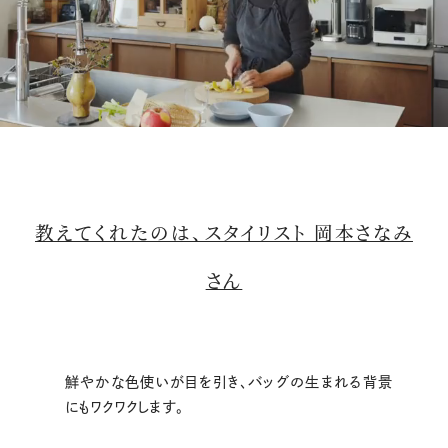
M
u
t
教えてくれたのは、スタイリスト 岡本さなみ
e
さん
鮮やかな色使いが目を引き、バッグの生まれる背景
にもワクワクします。