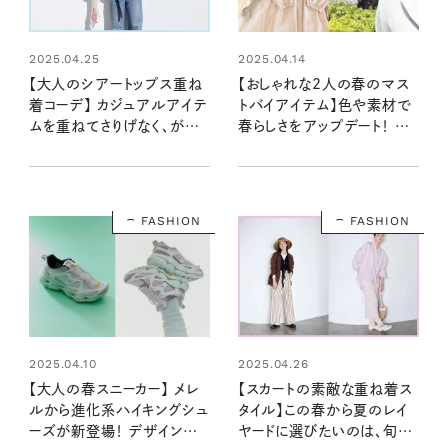
2025.04.25
2025.04.14
【大人のシアートップス重ね
【おしゃれな2人の春のマス
着コーデ】 カジュアルアイテ
トバイアイテム】色や素材で
ムを重ねてさりげなく、がちょ
春らしさをアップデート！ 新
うどいい！
しい季節にまといたいもの #
リンネル暮らし部
FASHION
FASHION
2025.04.10
2025.04.26
【大人の春スニーカー】 メレ
【スカートの素敵な重ね着ス
ルから進化系ハイキングシュ
タイル】この春から夏のレイ
ーズが新登場！ デザイン性＆
ヤードに選びたいのは、旬の