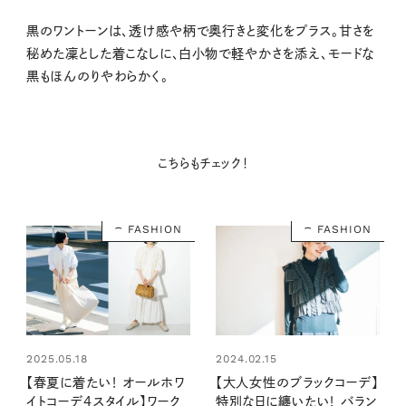
黒のワントーンは、透け感や柄で奥行きと変化をプラス。甘さを
秘めた凜とした着こなしに、白小物で軽やかさを添え、モードな
黒もほんのりやわらかく。
こちらもチェック！
FASHION
FASHION
2025.05.18
2024.02.15
【春夏に着たい！ オールホワ
【大人女性のブラックコーデ】
イトコーデ4スタイル】ワーク
特別な日に纏いたい！ バラン