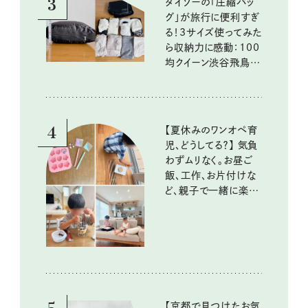
3
ダイソーの「圧縮バッ
グ」が旅行に便利すぎ
る！3サイズ使ってみた
ら収納力に感動：100
均クイーン渋谷飛鳥の
『本当にいいもの』第
10回③
4
【夏休みのワンオペ育
児、どうしてる？】 気負
わずムリなく。お昼ご
飯、工作、お片付けな
ど、親子で一緒に楽し
める工夫
【京都で見つけたお気