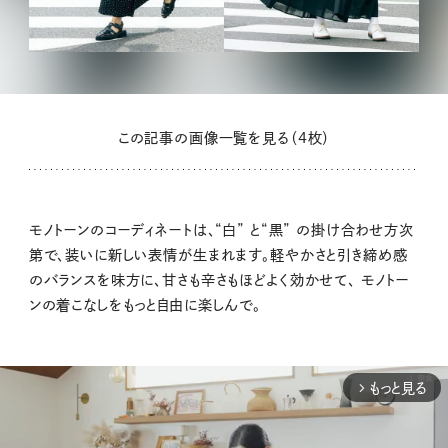
この記事の画像一覧を見る（4枚）
モノトーンのコーディネートは、“白” と“黒” の掛け合わせ方次
第で、装いに新しい表情が生まれます。軽やかさと引き締め感
のバランスを味方に、甘さも辛さもほどよく効かせて、 モノトー
ンの着こなしをもっと自由に楽しんで。
もっと見る
arrow_forward_ios