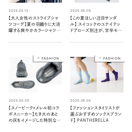
2025.05.15
2025.05.05
【大人女性のストライプシャ
【この夏ほしい注目サンダ
ツコーデ】夏の羽織りに大活
ル】 スイコックのユナイテッ
躍する爽やかカラーシャツが
ドアローズ別注が、甘辛モー
ワードローブの要に！
ドで大人かわいい！
FASHION
FASHION
2025.05.05
2025.05.04
【スノーピーク×メレル初コラ
【ファッションスタイリストが
ボスニーカー】たき火のあと
選ぶおすすめソックスブラン
の灰をイメージした特別な一
ド】 PANTHERELLA
足。街履きから本格アウトド