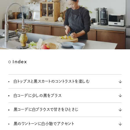
Index
M
u
t
白トップスと黒スカートのコントラストを楽しむ
e
白コーデに少しの黒をプラス
黒コーデに白ブラウスで甘さをひとさじ
黒のワントーンに白小物でアクセント