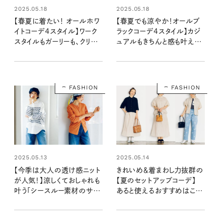
2025.05.18
2025.05.18
【春夏に着たい！ オールホワ
【春夏でも涼やか！オールブ
イトコーデ4スタイル】ワーク
ラックコーデ4スタイル】カジ
スタイルもガーリーも、クリー
ュアルもきちんと感も叶える、
ンに幅広く楽しめるのが魅
モードな黒
力！
FASHION
FASHION
2025.05.13
2025.05.14
【今季は大人の透け感ニット
きれいめ＆着まわし力抜群の
が人気！】涼しくておしゃれも
【夏のセットアップコーデ】
叶う「シースルー素材のサマ
あると使えるおすすめはこん
ーニット」
な形！