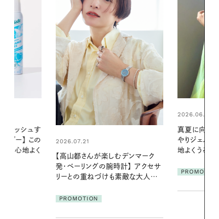
2026.06.01
2026.06.01
真夏に向けて、ハーブが香るひん
暑い夏のナイ
やりジェルと出合う。暑い季節に心
える夜の爽
地よくうるおう、軽やかなボディケ
デンマーク
ア
PROMOTIO
クセサ
PROMOTION
素敵な大人の