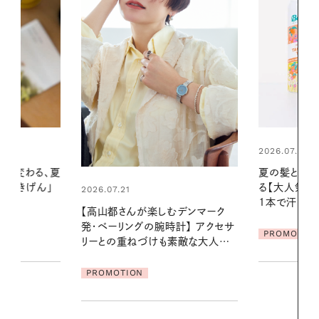
2026.07.24
2026.06.01
夏の髪と心が瞬時にリフレッシュす
暑い夏のナイ
る【大人気のドライシャンプー】 この
える夜の爽
1本で汗ばむ季節も一日中心地よく
デンマーク
PROMOTIO
クセサ
PROMOTION
素敵な大人の