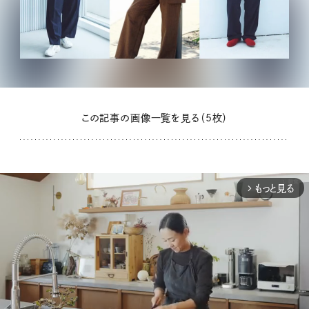
この記事の画像一覧を見る（5枚）
もっと見る
arrow_forward_ios