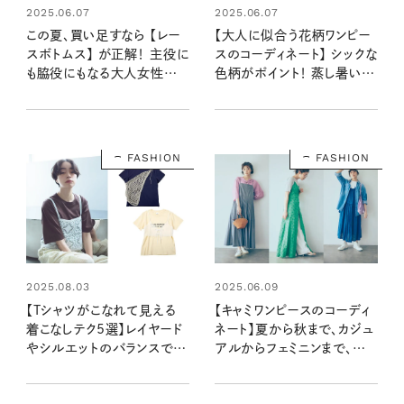
2025.06.07
2025.06.07
この夏、買い足すなら 【レー
【大人に似合う花柄ワンピー
スボトムス】 が正解！ 主役に
スのコーディネート】 シックな
も脇役にもなる大人女性のき
色柄がポイント！ 蒸し暑い日
れいめコーデ
も一枚でさらっと上品に
FASHION
FASHION
2025.08.03
2025.06.09
【Tシャツがこなれて見える
【キャミワンピースのコーディ
着こなしテク5選】レイヤード
ネート】夏から秋まで、カジュ
やシルエットのバランスで、
アルからフェミニンまで、合
定番Tがぐんとおしゃれに見
わせ方次第で自由自在に大
える！
活躍！