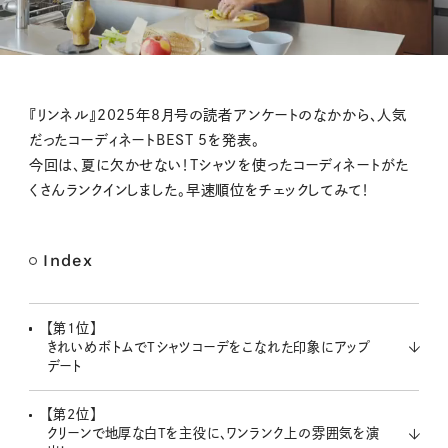
M
『リンネル』2025年8月号の読者アンケートのなかから、人気
u
だったコーディネートBEST 5を発表。
t
今回は、夏に欠かせない！Tシャツを使ったコーディネートがた
e
くさんランクインしました。早速順位をチェックしてみて！
Index
【第1位】
きれいめボトムでTシャツコーデをこなれた印象にアップ
デート
【第2位】
クリーンで地厚な白Tを主役に、ワンランク上の雰囲気を演