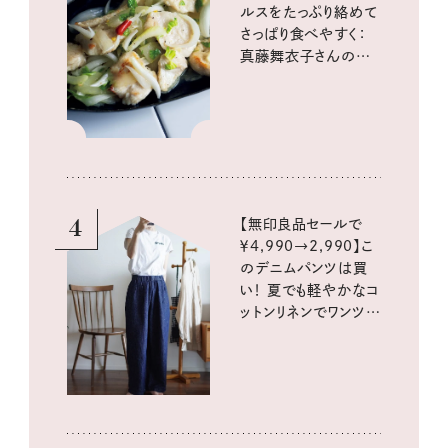
ルスをたっぷり絡めて
さっぱり食べやすく：
真藤舞衣子さんの発
酵と酸味レシピ
4
【無印良品セールで
￥4,990→2,990】こ
のデニムパンツは買
い！ 夏でも軽やかなコ
ットンリネンでワンツー
コーデに大活躍！