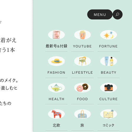
MENU
7
 着がえ
最
新
号
&
付
録
Y
O
U
T
U
B
E
F
O
R
T
U
N
E
合う1本
F
A
S
H
I
O
N
L
I
F
E
S
T
Y
L
E
B
E
A
U
T
Y
のメイク。
を楽しむヒ
H
E
A
L
T
H
F
O
O
D
C
U
L
T
U
R
E
たちの
北
欧
旅
コ
ミ
ッ
ク