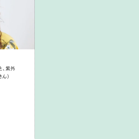
と、紫外
さん）