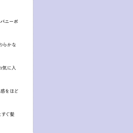
ィバニーポ
わらかな
お気に入
色感をほど
とすぐ髪