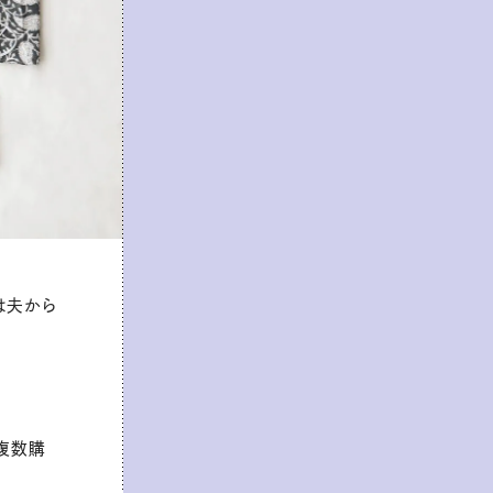
は夫から
複数購