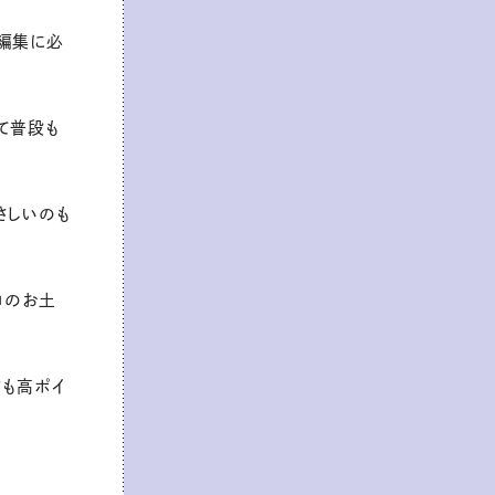
編集に必
て普段も
さしいのも
コのお土
さも高ポイ