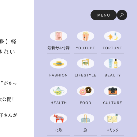
MENU
身】 軽
最
新
号
&
付
録
Y
O
U
T
U
B
E
F
O
R
T
U
N
E
きれい
F
A
S
H
I
O
N
L
I
F
E
S
T
Y
L
E
B
E
A
U
T
Y
”がたっ
大公開！
H
E
A
L
T
H
F
O
O
D
C
U
L
T
U
R
E
優子さんが
北
欧
旅
コ
ミ
ッ
ク