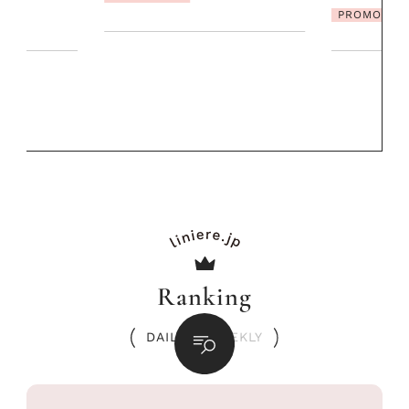
発・ベーリングの
PROMOTION
リーとの重ね
夏スタイル３
PROMOTIO
Ranking
DAILY
/
WEEKLY