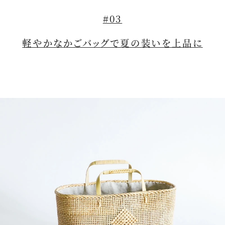
#03
軽やかな
かごバッグ
で夏の装いを上品に