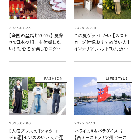
2025.07.25
2025.07.09
【全国の盆踊り2025】 夏祭
この夏ゲットしたい 【ネスト
りで日本の「和」を体感した
ローブ付録おすすめ使い方】
い！ 初心者が楽しむコツを
インテリア、ホットヨガ、通勤
東京盆踊りの会のみなさん
で、編集部員たちはこう使っ
に聞いてみました
ています！
FASHION
LIFESTYLE
2025.07.08
2025.07.13
【人気プレスのTシャツコー
ハワイよりもパラダイス！？
デ6選】センスのいい人が選
【西オーストラリア州パース