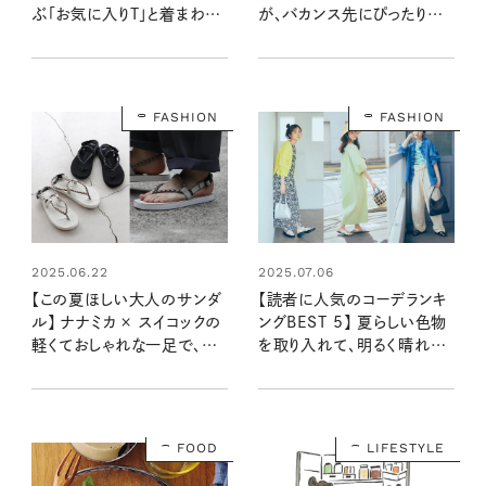
ぶ「お気に入りT」と着まわし
が、バカンス先にぴったりな
スナップ！
10の理由】（後編）
FASHION
FASHION
2025.06.22
2025.07.06
【この夏ほしい大人のサンダ
【読者に人気のコーデランキ
ル】 ナナミカ × スイコックの
ングBEST 5】 夏らしい色物
軽くておしゃれな一足で、夏
を取り入れて、明るく晴れや
コーデの洗練度がアップ！
かに ：リンネル2025年7月
号
FOOD
LIFESTYLE