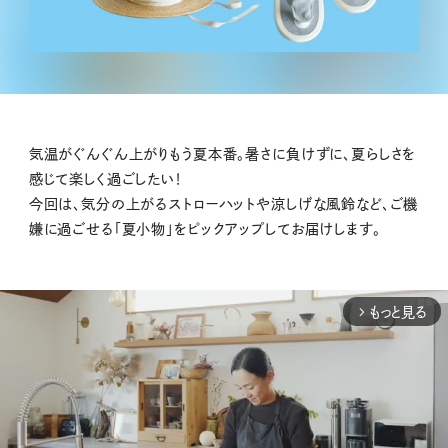
気温がぐんぐん上がりもう夏本番。暑さに負けずに、夏らしさを
感じて楽しく過ごしたい！
今回は、気分の上がるストローハットや涼しげな風鈴など、ご機
嫌に過ごせる「夏小物」をピックアップしてお届けします。
もっと見る
arrow_forward_ios