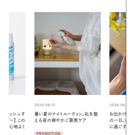
2026.06.01
ィン。私を整
お出かけ前のひと手間で変わる、夏
美ケア
の一日。汗ばむ季節を「ごきげん」
2026.07.21
に過ごす私の新習慣
【高山都さん