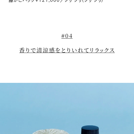
籐かごバッグ¥121,000／シリ シリ（シリ シリ）
#04
香り
で清涼感をとりいれてリラックス