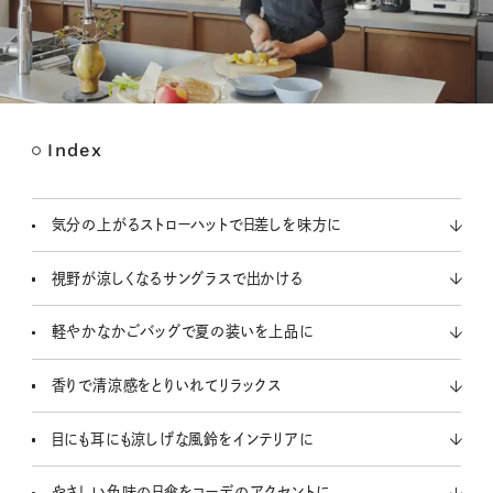
Index
M
u
t
気分の上がるストローハットで日差しを味方に
e
視野が涼しくなるサングラスで出かける
軽やかなかごバッグで夏の装いを上品に
香りで清涼感をとりいれてリラックス
目にも耳にも涼しげな風鈴をインテリアに
やさしい色味の日傘をコーデのアクセントに