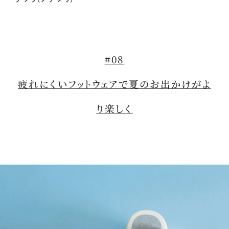
#08
疲れにくい
フットウェア
で夏のお出かけがよ
り楽しく