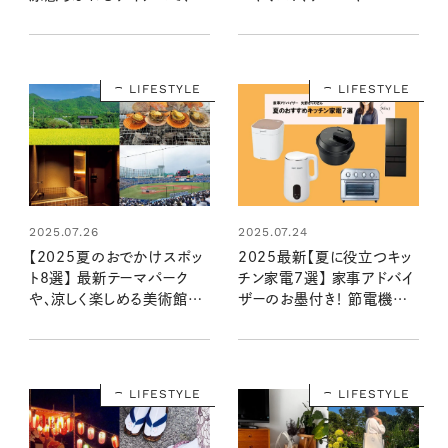
さをご機嫌に乗り切ろう！
メイクなど。取り入れて清涼
感アップ！
LIFESTYLE
LIFESTYLE
2025.07.26
2025.07.24
【2025夏のおでかけスポッ
2025最新【夏に役立つキッ
ト8選】 最新テーマパーク
チン家電7選】 家事アドバイ
や、涼しく楽しめる美術館な
ザーのお墨付き！ 節電機能
ど……今年の夏休みはここ
やデザイン性など、最先端の
がおすすめ！
新作からおすすめをピックア
ップ
LIFESTYLE
LIFESTYLE