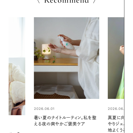
Recommend
2026.06.01
2026.06.01
ィン。私を整
真夏に向けて、ハーブが香るひん
お出かけ前の
美ケア
やりジェルと出合う。暑い季節に心
の一日。汗ば
地よくうるおう、軽やかなボディケ
に過ごす私