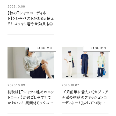
2025.10.09
【秋のTシャツコーディネー
ト】ジレやベストがあると使え
る！ スッキリ着やせ効果も◎
FASHION
FASHION
2025.10.09
2025.10.07
初秋は【Tシャツ×軽めのニッ
10月前半に着たい【カジュア
トコーデ】が過ごしやすくて
ル派の初秋のファッションコ
かわいい！ 異素材ミックスで
ーディネート】少しずつ秋仕
グッと秋気分に♪
様へシフト！