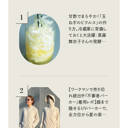
1
甘酢でまろやか！「玉
ねぎのピクルス」の作
り方。冷蔵庫に常備し
ておくと大活躍：真藤
舞衣子さんの発酵と
酸味の仕込みごはん
2
【ワークマンで売り切
れ続出中「不審者パー
カー」着用レポ】顔まで
隠せるUVパーカーで、
全方位から夏の紫外
線をブロック