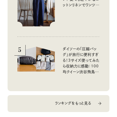
ットンリネンでワンツー
コーデに大活躍！
5
ダイソーの「圧縮バッ
グ」が旅行に便利すぎ
る！3サイズ使ってみた
ら収納力に感動：100
均クイーン渋谷飛鳥の
『本当にいいもの』第
10回③
ランキングをもっと見る