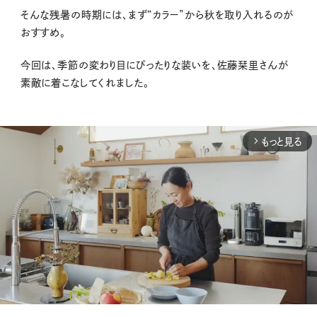
そんな残暑の時期には、まず“カラー”から秋を取り入れるのが
おすすめ。
今回は、季節の変わり目にぴったりな装いを、佐藤栞里さんが
素敵に着こなしてくれました。
もっと見る
arrow_forward_ios