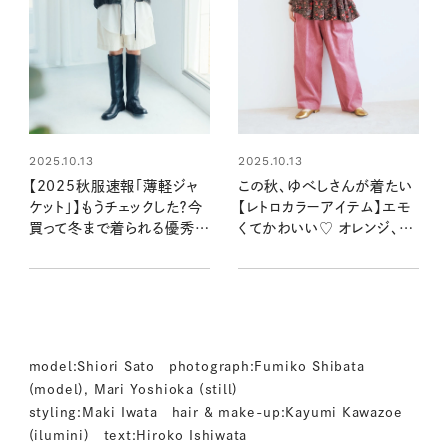
2025.10.13
2025.10.13
【2025秋服速報「薄軽ジャ
この秋、ゆべしさんが着たい
ケット」】もうチェックした？今
【レトロカラーアイテム】エモ
買って冬まで着られる優秀ア
くてかわいい♡ オレンジ、オ
イテムをファッションのプロ
リーブグリーン、ボルドーなど
がセレクト
注目カラーが集合！
model:Shiori Sato photograph:Fumiko Shibata
(model), Mari Yoshioka (still)
styling:Maki Iwata hair & make-up:Kayumi Kawazoe
(ilumini) text:Hiroko Ishiwata