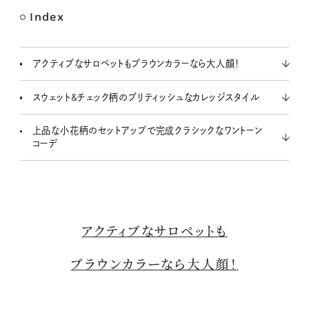
Index
M
u
t
アクティブなサロペットもブラウンカラーなら大人顔！
e
スウェット&チェック柄のブリティッシュなカレッジスタイル
上品な小花柄のセットアップで完成クラシックなワントーン
コーデ
アクティブなサロペットも
ブラウンカラーなら大人顔！