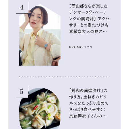
4
【高山都さんが楽しむ
デンマーク発・ベーリ
ングの腕時計】 アクセ
サリーとの重ねづけも
素敵な大人の夏スタイ
ル３選
PROMOTION
5
「鶏肉の南蛮漬け」の
作り方。玉ねぎのピク
ルスをたっぷり絡めて
さっぱり食べやすく：
真藤舞衣子さんの発
酵と酸味レシピ