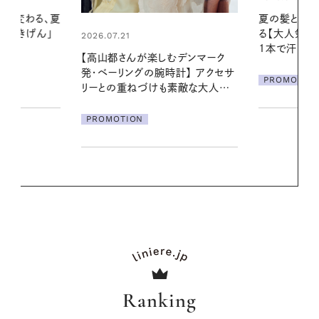
夏の髪と心が瞬時にリフレッシュす
真夏に向けて
る【大人気のドライシャンプー】 この
やりジェルと
1本で汗ばむ季節も一日中心地よく
地よくうるお
デンマーク
ア
クセサ
PROMOTION
PROMOTIO
素敵な大人の
Ranking