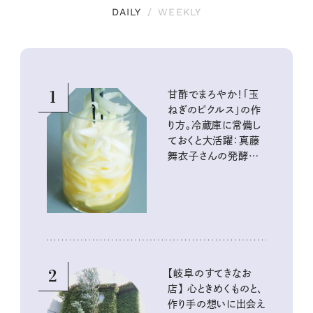
DAILY
/
WEEKLY
1
甘酢でまろやか！「玉
ねぎのピクルス」の作
り方。冷蔵庫に常備し
ておくと大活躍：真藤
舞衣子さんの発酵と
酸味の仕込みごはん
2
【岐阜のすてきなお
店】 心ときめくものと、
作り手の想いに出会え