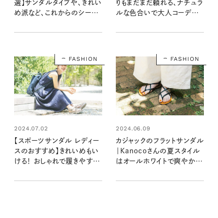
選】サンダルタイプや、きれい
りもまだまだ頼れる、ナチュラ
め派など、これからのシーズ
ルな色合いで大人コーデに
ンに使える一足を見つけよ
抜け感UP 【大人女子の足も
う！
とおしゃれ】
FASHION
FASHION
2024.07.02
2024.06.09
【スポーツサンダル レディー
カジャックのフラットサンダル
スのおすすめ】きれいめもい
｜Kanocoさんの夏スタイル
ける！ おしゃれで履きやすい
はオールホワイトで爽やかに
のはコレ！
【大人女子の足もとおしゃれ】