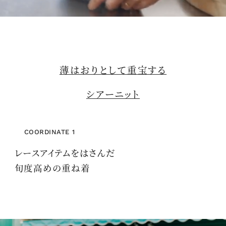
M
u
t
薄はおりとして重宝する
e
シアーニット
COORDINATE 1
レースアイテムをはさんだ
旬度高めの重ね着