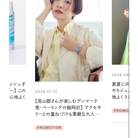
2026.06.01
2026.06.01
真夏に向けて、ハーブが香るひん
暑い夏のナイ
やりジェルと出合う。暑い季節に心
える夜の爽
地よくうるおう、軽やかなボディケ
デンマーク
ア
PROMOTIO
クセサ
PROMOTION
素敵な大人の