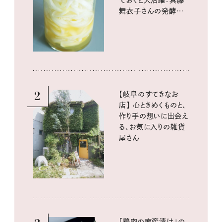
舞衣子さんの発酵と
酸味の仕込みごはん
2
【岐阜のすてきなお
店】 心ときめくものと、
作り手の想いに出会え
る、お気に入りの雑貨
屋さん
「鶏肉の南蛮漬け」の