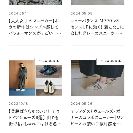
2024.05.14
2024.05.05
【大人女子のスニーカー】ホ
ニューバランス M990 v3｜
カの新作はシンプル顔して
センスUPに効く！ 着こなしに
パフォーマンスがすごい！ 山
なじむグレーのスニーカー
も川も街も快適、しかも省資
【大人女子の足もとおしゃれ】
源
FASHION
FASHION
2023.10.18
2024.05.26
【普段ばきもかわいい！ アウ
アディダスとウェールズ・ボ
トドアシューズ8選】 山でも
ナーのコラボスニーカー｜ワン
街でもおしゃれにはける名品
ピースの装いに抜け感をプラ
はコレ！
ス 【大人女子の足もとおしゃ