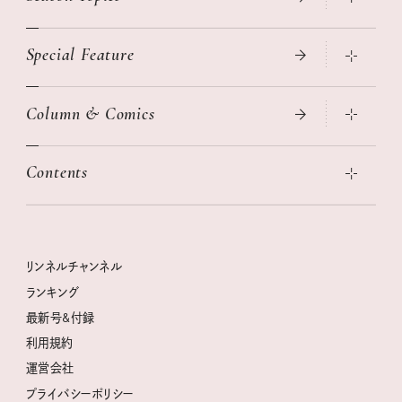
Special Feature
真夏のひんやりグッズ 2026
大人のリュック探し 2026SS
Column & Comics
ニトリ・イケア・無印良品で賢くおしゃれなインテリア
2026年春夏 トレンドファッションニュース
この春ほしい大人のスニーカー 2026春夏
2026年下半期占い大特集
絶品、お餅レシピ大集合！
Contents
女子旅おすすめスポット 暮らすように心地いいリンネル旅ガイ
ぐれいさん
ド
本当に使える「旅道具」
明日もいい日になりますように
幸せな老後のための リンネルマネー講座
世界のサンタさんに会って来た！
清水みさとの食いしんぼう寄り道サウナ
リンネルおしゃれファッションスナップ
私の住むまち、好きな場所。LOCAL LIFE REPORT
ときめく冬の贈りもの
クグロフの猫
リンネル暮らし部
リンネルチャンネル
リンネル 暮らしの道具大賞
クラフトビール案内
中沢元紀の板前さん入門
リンネルチャンネル
ランキング
ナチュラルメイクレッスン
母の日に贈りたい、お花モチーフのアイテム
空想喫茶トラノコクさんのあの店この店、喫茶訪問日記
おぱんつ君のわくわく楽しい一週間占い
最新号&付録
喜ばれる贈り物手帖
うちねこグランプリ2026、発表！
圷みほさんのゆるっと週末キャンプ通信
毎日が心地よくなるリンネルタロット
利用規約
2026年上半期占い大特集
豆柴・まもるくんの旅日記
運営会社
2025年下半期占い大特集
柳沢小実さんのお散歩するようなゆるり旅
プライバシーポリシー