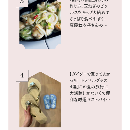
3
作り方。玉ねぎのピク
ルスをたっぷり絡めて
さっぱり食べやすく：
真藤舞衣子さんの発
酵と酸味レシピ
4
【ダイソーで買ってよか
った！ トラベルグッズ
4選】この夏の旅行に
大活躍！ かわいくて便
利な厳選マストバイア
イテム