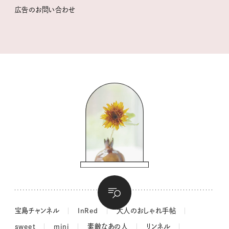
猫と一緒に心地いい暮らし
広告のお問い合わせ
valoさんのかわいいもの探し
tsukuru & Lin. ツクルアンドリン
kippis（キッピス）
暮らしの時産テクニック
バッグの中身
コウケンテツのヒトワザ巡り
ノーラのフィンランド旅気分
街角ワンデイ
ドーナツハント
吉田羊さんの着物と12のアソビゴコロ
長谷川あかりさんの今週もお疲れ様つまみ
宝島チャンネル
InRed
大人のおしゃれ手帖
sweet
mini
素敵なあの人
リンネル