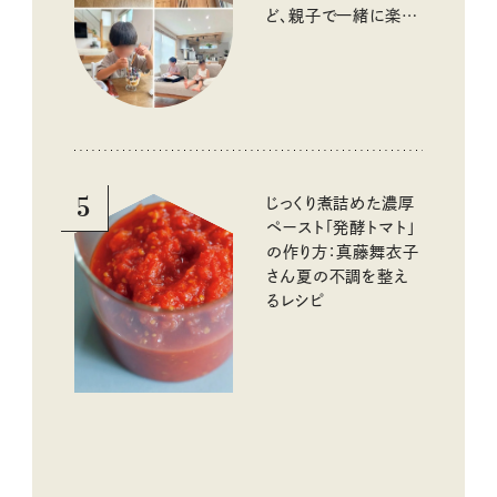
ど、親子で一緒に楽し
める工夫
5
じっくり煮詰めた濃厚
ペースト「発酵トマト」
の作り方：真藤舞衣子
さん夏の不調を整え
るレシピ