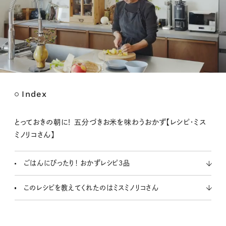
Index
M
u
t
とっておきの朝に！ 五分づきお米を味わうおかず【レシピ・ミス
e
ミノリコさん】
ごはんにぴったり！ おかずレシピ3品
このレシピを教えてくれたのはミスミノリコさん