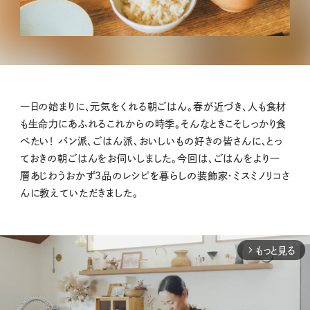
一日の始まりに、元気をくれる朝ごはん。春が近づき、人も食材
も生命力にあふれるこれからの時季。そんなときこそしっかり食
べたい！ パン派、ごはん派、おいしいもの好きの皆さんに、とっ
ておきの朝ごはんをお伺いしました。今回は、ごはんをより一
層あじわうおかず3品のレシピを暮らしの装飾家・ミスミノリコさ
んに教えていただきました。
もっと見る
arrow_forward_ios