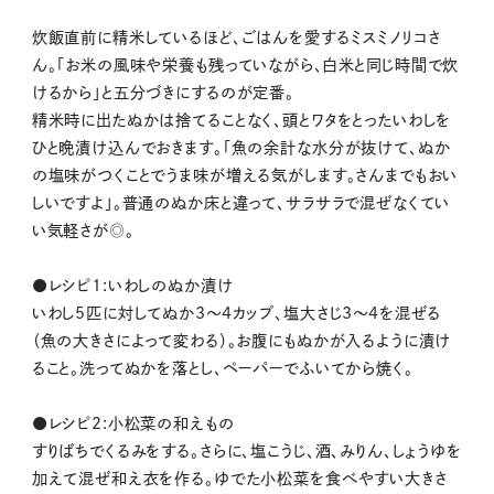
炊飯直前に精米しているほど、ごはんを愛するミスミノリコさ
ん。「お米の風味や栄養も残っていながら、白米と同じ時間で炊
けるから」と五分づきにするのが定番。
精米時に出たぬかは捨てることなく、頭とワタをとったいわしを
ひと晩漬け込んでおきます。「魚の余計な水分が抜けて、ぬか
の塩味がつくことでうま味が増える気がします。さんまでもおい
しいですよ」。普通のぬか床と違って、サラサラで混ぜなくてい
い気軽さが◎。
●レシピ1:いわしのぬか漬け
いわし5匹に対してぬか3～4カップ、塩大さじ3～4を混ぜる
（魚の大きさによって変わる）。お腹にもぬかが入るように漬け
ること。洗ってぬかを落とし、ペーパーでふいてから焼く。
●レシピ2:小松菜の和えもの
すりばちでくるみをする。さらに、塩こうじ、酒、みりん、しょうゆを
加えて混ぜ和え衣を作る。ゆでた小松菜を食べやすい大きさ