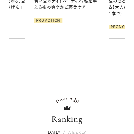
ィン。私を整
夏の髪と心が瞬時にリフレッシュす
美ケア
る【大人気のドライシャンプー】 この
2026.07.21
1本で汗ばむ季節も一日中心地よく
【高山都さん
発・ベーリングの
PROMOTION
リーとの重ね
夏スタイル３
PROMOTIO
Ranking
DAILY
/
WEEKLY