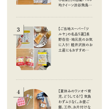
均クイーン渋谷飛鳥の
『本当にいいもの』第
10回③
3
【ご当地スーパー「ツ
ルヤ」の名品5選】長
野在住・地元民のお気
に入り！ 軽井沢旅のお
土産にもおすすめのお
いしいもの
4
【夏休みのワンオペ育
児、どうしてる？】 気負
わずムリなく。お昼ご
飯、工作、お片付けな