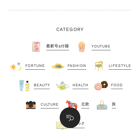
CATEGORY
最新号&付録
YOUTUBE
FORTUNE
FASHION
LIFESTYLE
BEAUTY
HEALTH
FOOD
CULTURE
北欧
旅
コミック