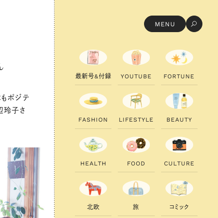
MENU
ん
最
新
号
&
付
録
Y
O
U
T
U
B
E
F
O
R
T
U
N
E
ポジテ
田辺玲子さ
F
A
S
H
I
O
N
L
I
F
E
S
T
Y
L
E
B
E
A
U
T
Y
H
E
A
L
T
H
F
O
O
D
C
U
L
T
U
R
E
北
欧
旅
コ
ミ
ッ
ク