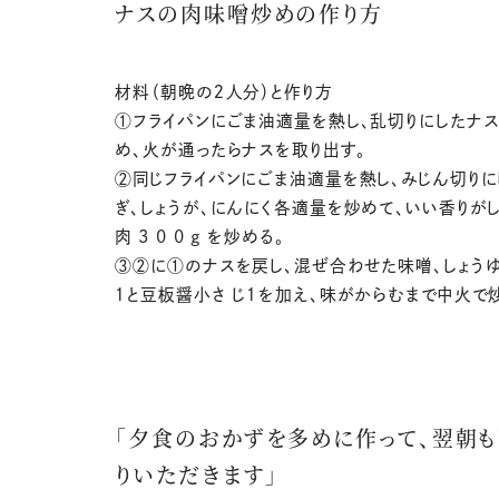
ナスの肉味噌炒めの作り方
材料（朝晩の２人分）と作り方
①フライパンにごま油適量を熱し、乱切りにしたナス
め、火が通ったらナスを取り出す。
②同じフライパンにごま油適量を熱し、みじん切り
ぎ、しょうが、にんにく各適量を炒めて、いい香りが
肉 3 0 0 g を炒める。
③②に①のナスを戻し、混ぜ合わせた味噌、しょう
１と豆板醤小さ じ１を加え、味がからむまで中火で
「夕食のおかずを多めに作って、翌朝も
りいただきます」