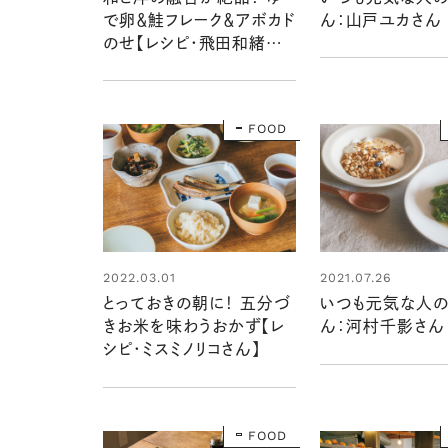
で卵＆鮭フレーク＆アボカド
ん：山戸ユカさん
のせ【レシピ・飛田和緒さ
ん】
FOOD
2022.03.01
2021.07.26
とっておきの朝に！ 五分づ
いつも元気な人
きお米を味わうおかず【レ
ん：河村千影さん
シピ・ミスミノリコさん】
FOOD