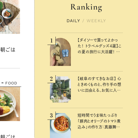
Ranking
DAILY
/
WEEKLY
1
【ダイソーで買ってよかっ
た！ トラベルグッズ4選】こ
の朝ごは
の夏の旅行に大活躍！ か
わいくて便利な厳選マスト
バイアイテム
2
【岐阜のすてきなお店】 心
FOOD
ときめくものと、作り手の想
いに出会える、お気に入り
の雑貨屋さん
3
短時間でうま味たっぷり
「豚肉とオリーブのトマト煮
込み」の作り方：真藤舞衣
子さん 夏の不調を整える
の朝ごは