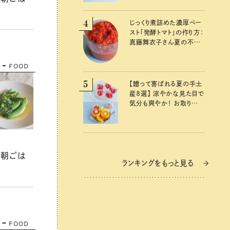
発酵レシピ
4
じっくり煮詰めた濃厚ペー
スト「発酵トマト」の作り方：
真藤舞衣子さん夏の不調
を整えるレシピ
FOOD
5
【贈って喜ばれる夏の手土
産８選】 涼やかな見た目で
気分も爽やか！ お取り寄
せもできるおすすめギフト
の朝ごは
ランキングをもっと見る
FOOD