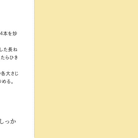
4本を炒
にした長ね
したらひき
ゆ各大さじ
炒める。
しっか