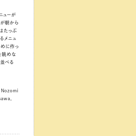
ニューが
んが朝から
はたっぷ
るメニュ
多めに作っ
を眺めな
に並べる
 Nozomi
sawa,